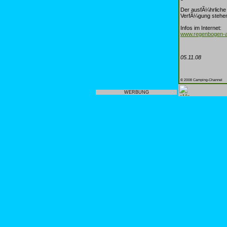
Der ausfÃ¼hrliche 
VerfÃ¼gung stehe
Infos im Internet:
www.regenbogen-a
05.11.08
© 2008 Camping-Channel
WERBUNG