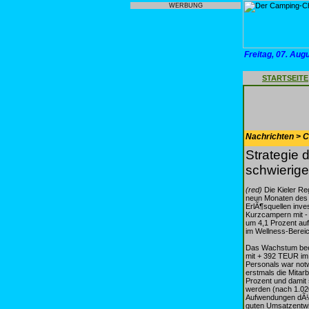
WERBUNG
Freitag, 07. Aug
STARTSEITE
Nachrichten > 
Strategie 
schwierig
(red)
Die Kieler Re
neun Monaten des l
ErlÃ¶squellen inve
Kurzcampern mit 
um 4,1 Prozent au
im Wellness-Bereic
Das Wachstum beei
mit + 392 TEUR im
Personals war not
erstmals die Mitar
Prozent und damit
werden (nach 1.020
Aufwendungen dÃ¼r
guten Umsatzentwi