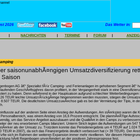
ust 2026
Das Wetter in:
|
NACHRICHTEN
|
TERMINE
|
FORUM
|
ANZEI
Camping
der saisonunabhÃ¤ngigen Umsatzdiversifizierung ret
e Saison
genbogen AG â€“ Spezialist fÃ¼r Camping- und Ferienanlagen im gehobenen Segment â€“ ha
aufenden GeschÃ¤ftsjahres davon profitiert, in der Vergangenheit stark in eine Diversifizier
stiert zu haben. Denn wÃ¤hrend in der Hauptsaison aufgrund schlechter Wetterbedingungen 
- 26 TEUR leichte UmsatzrÃ¼ckgÃ¤nge hingenommen werden mussten, stiegen die Umsatze
f 8.507 TEUR. Die deutlichsten UmsatzzuwÃ¤chse gab es bei der Vermietung der Tipis, in d
h.
nflusste auf der anderen Seite einen Anstieg der Aufwendungen. Am stÃ¤rksten waren die 
 Personalbereich, was einem Anstieg von 16,6 Prozent entspricht. Die planmÃ¤ÃŸige Aufsto
wendig, um das Service-Angebot auszubauen und die QualitÃ¤t in den Camps zu verbesser
beiter der neu erworbenen Camps bilanziert. Unterm Strich legten die Aufwendungen um 547
 stÃ¤rker als der Umsatz zu. Trotzdem konnte das Periodenergebnis um 4 TEUR auf 1.024 
 TEUR in 2007), da sich das Finanzergebnis deutlich verbessert hat (+ 39 TEUR). Der Anst
fte sich im Rahmen der weiteren Expansion immer mehr nivellieren. Vor diesem Hintergrund
cklung hÃ¤lt Regenbogen unverÃ¤ndert an der positiven Jahresprognose fest.