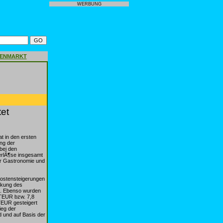
WERBUNG
GENMARKT
tet
t in den ersten
ung der
bei den
rlÃ¶se insgesamt
er Gastronomie und
Kostensteigerungen
ckung des
n. Ebenso wurden
 TEUR bzw. 7,8
TEUR gesteigert
ieg der
 und auf Basis der