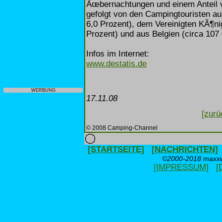
Ãœbernachtungen und einem Anteil 
gefolgt von den Campingtouristen a
6,0 Prozent), dem Vereinigten KÃ¶ni
Prozent) und aus Belgien (circa 107
Infos im Internet:
www.destatis.de
WERBUNG
17.11.08
[zurü
© 2008 Camping-Channel
[STARTSEITE]
[NACHRICHTEN]
©2000-2018 maxxwe
[IMPRESSUM]
[