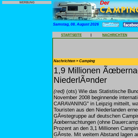
WERBUNG
Samstag, 08. August 2026
STARTSEITE
|
NACHRICHTEN
Nachrichten > Camping
1,9 Millionen Ãœbernac
NiederlÃ¤nder
(red)
(ots) Wie das Statistische Bund
November 2008 beginnende internat
CARAVANING" in Leipzig mitteilt, wa
Touristen aus den Niederlanden ern
GÃ¤stegruppe auf deutschen Campingp
Ãœbernachtungen (ohne Dauercamping
Prozent an den 3,1 Millionen Campi
GÃ¤ste. Mit weitem Abstand lagen an