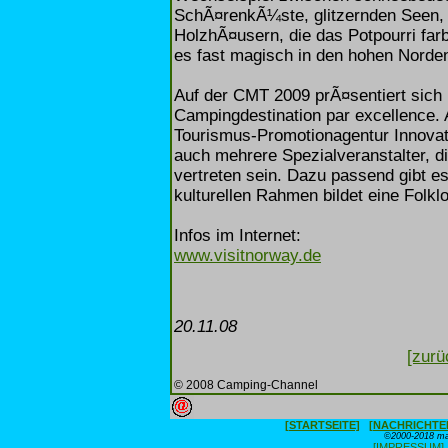
SchÃ¤renkÃ¼ste, glitzernden Seen
HolzhÃ¤usern, die das Potpourri far
es fast magisch in den hohen Norden
Auf der CMT 2009 prÃ¤sentiert sich
Campingdestination par excellence.
Tourismus-Promotionagentur Innova
auch mehrere Spezialveranstalter, d
vertreten sein. Dazu passend gibt e
kulturellen Rahmen bildet eine Folk
Infos im Internet:
www.visitnorway.de
20.11.08
[zurü
© 2008 Camping-Channel
[STARTSEITE]
[NACHRICHTE
©2000-2018 max
[IMPRESSUM]