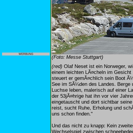
WERBUNG
(Foto: Messe Stuttgart)
(red)
Olaf Neset ist ein Norweger, wi
einem leichten LÃ¤cheln im Gesicht 
steuert er gemÃ¤chlich sein Boot Ã¼
See im SÃ¼den des Landes. Berge u
Luchse leben, malerisch auf einer L
der 53jÃ¤hrige hat ihn vor vier Jahr
eingetauscht und dort sichtbar sei
reist, sucht Ruhe, Erholung und sch
uns schon finden."
Und das nicht zu knapp: Kein zweite
Wechselspiel zwischen schneebedeck