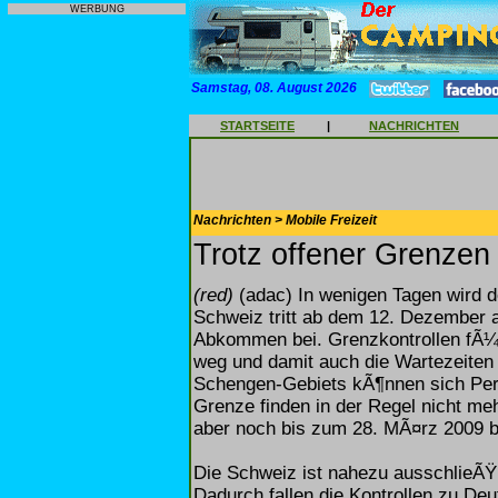
WERBUNG
Samstag, 08. August 2026
STARTSEITE
|
NACHRICHTEN
Nachrichten > Mobile Freizeit
Trotz offener Grenze
(red)
(adac) In wenigen Tagen wird 
Schweiz tritt ab dem 12. Dezember 
Abkommen bei. Grenzkontrollen fÃ¼r
weg und damit auch die Wartezeite
Schengen-Gebiets kÃ¶nnen sich Pers
Grenze finden in der Regel nicht meh
aber noch bis zum 28. MÃ¤rz 2009 
Die Schweiz ist nahezu ausschlieÃ
Dadurch fallen die Kontrollen zu Deu