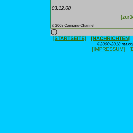
03.12.08
[zurü
© 2008 Camping-Channel
[STARTSEITE]
[NACHRICHTEN]
©2000-2018 maxxwe
[IMPRESSUM]
[