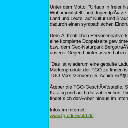
Unter dem Motto: "Urlaub in freier N
Wohnmobilstell- und JugendplÃ¤tze m
Land und Leute, auf Kultur und Brau
dadurch einen sympathischen Eindru
Dem Ã–ffentlichen Personennahverkeh
eine komplette Doppelseite gewidm
bzw. dem Geo-Naturpark BergstraÃ
unserer Gegend hinterlassen haben.
"Das ist wiederum eine geballte La
Markenprodukt der TGO zu finden ist
TGO-Vorsitzendem Dr. Achim BrÃ¶te
Ãœber die TGO-GeschÃ¤ftsstelle, S
Katalog und auch die zahlreichen T
findet sich darÃ¼ber hinaus im Inter
Infos im Internet:
www.tg-odenwald.de