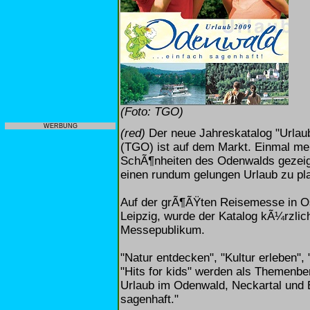
(Foto: TGO)
WERBUNG
(red)
Der neue Jahreskatalog "Urlau
(TGO) ist auf dem Markt. Einmal me
SchÃ¶nheiten des Odenwalds gezeigt 
einen rundum gelungen Urlaub zu pl
Auf der grÃ¶ÃŸten Reisemesse in Ost
Leipzig, wurde der Katalog kÃ¼rzlic
Messepublikum.
"Natur entdecken", "Kultur erleben",
"Hits for kids" werden als Themenbe
Urlaub im Odenwald, Neckartal und 
sagenhaft."