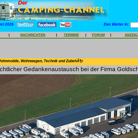
ust 2026
Das Wetter in:
|
NACHRICHTEN
|
TERMINE
|
FORUM
|
ANZEI
Wohnmobile, Wohnwagen, Technik und ZubehÃ¶r
chtlicher Gedankenaustausch bei der Firma Goldsch