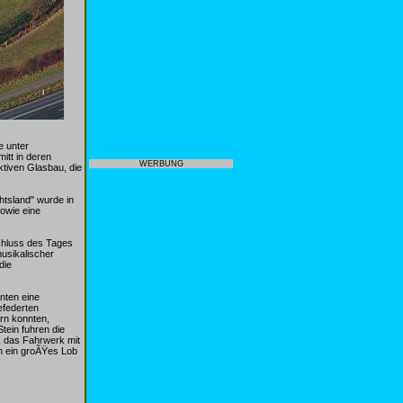
e unter
itt in deren
WERBUNG
tiven Glasbau, die
htsland" wurde in
owie eine
chluss des Tages
usikalischer
die
nten eine
efederten
rn konnten,
tein fuhren die
, das Fahrwerk mit
rn ein groÃŸes Lob