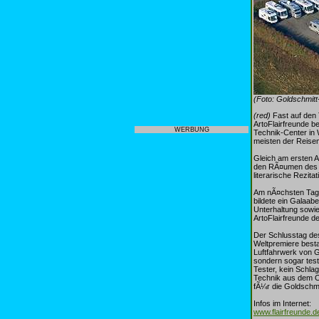
(Foto: Goldschmitt
(red)
Fast auf den 
ArtoFlairfreunde 
WERBUNG
Technik-Center in 
meisten der Reisem
Gleich am ersten A
den RÃ¤umen des T
literarische Rezi
Am nÃ¤chsten Tag 
bildete ein Galaab
Unterhaltung sowi
ArtoFlairfreunde d
Der Schlusstag des
Weltpremiere besta
Luftfahrwerk von 
sondern sogar test
Tester, kein Schl
Technik aus dem Od
fÃ¼r die Goldschmi
Infos im Internet:
www.flairfreunde.d