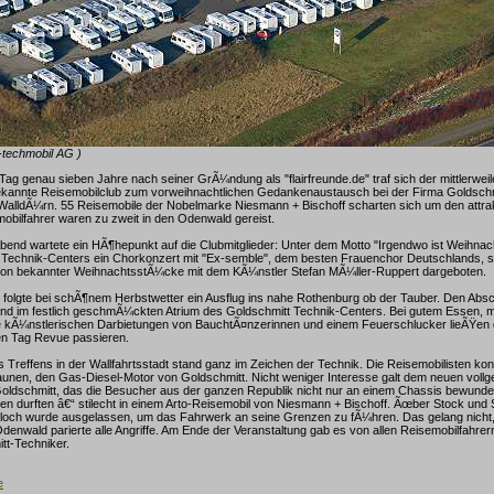
-techmobil AG )
Tag genau sieben Jahre nach seiner GrÃ¼ndung als "flairfreunde.de" traf sich der mittlerweil
bekannte Reisemobilclub zum vorweihnachtlichen Gedankenaustausch bei der Firma Goldschm
WalldÃ¼rn. 55 Reisemobile der Nobelmarke Niesmann + Bischoff scharten sich um den attrak
obilfahrer waren zu zweit in den Odenwald gereist.
bend wartete ein HÃ¶hepunkt auf die Clubmitglieder: Unter dem Motto "Irgendwo ist Weihnac
echnik-Centers ein Chorkonzert mit "Ex-semble", dem besten Frauenchor Deutschlands, s
tation bekannter WeihnachtsstÃ¼cke mit dem KÃ¼nstler Stefan MÃ¼ller-Ruppert dargeboten.
folgte bei schÃ¶nem Herbstwetter ein Ausflug ins nahe Rothenburg ob der Tauber. Den Abs
end im festlich geschmÃ¼ckten Atrium des Goldschmitt Technik-Centers. Bei gutem Essen, m
e kÃ¼nstlerischen Darbietungen von BauchtÃ¤nzerinnen und einem Feuerschlucker lieÃŸen 
en Tag Revue passieren.
 Treffens in der Wallfahrtsstadt stand ganz im Zeichen der Technik. Die Reisemobilisten kon
unen, den Gas-Diesel-Motor von Goldschmitt. Nicht weniger Interesse galt dem neuen vollg
Goldschmitt, das die Besucher aus der ganzen Republik nicht nur an einem Chassis bewunde
en durften â€“ stilecht in einem Arto-Reisemobil von Niesmann + Bischoff. Ãœber Stock und S
agloch wurde ausgelassen, um das Fahrwerk an seine Grenzen zu fÃ¼hren. Das gelang nicht
enwald parierte alle Angriffe. Am Ende der Veranstaltung gab es von allen Reisemobilfahre
tt-Techniker.
e