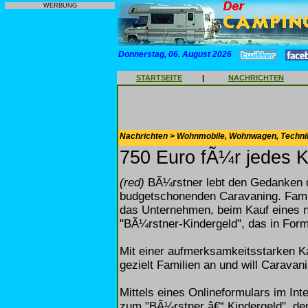
WERBUNG
Donnerstag, 06. August 2026
STARTSEITE
|
NACHRICHTEN
Nachrichten > Wohnmobile, Wohnwagen, Techni
750 Euro fÃ¼r jedes 
(red)
BÃ¼rstner lebt den Gedanken de
budgetschonenden Caravaning. Famil
das Unternehmen, beim Kauf eines 
"BÃ¼rstner-Kindergeld", das in Form
Mit einer aufmerksamkeitsstarken K
gezielt Familien an und will Caravan
Mittels eines Onlineformulars im Inte
zum "BÃ¼rstner â€“ Kindergeld", den