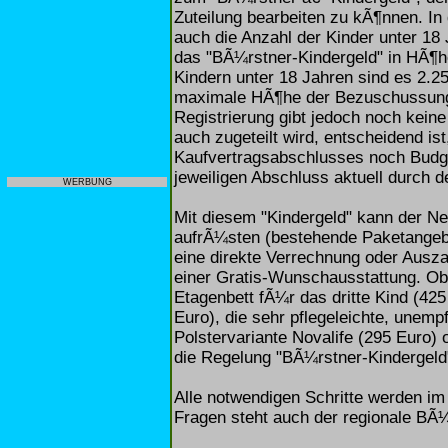
Zuteilung bearbeiten zu kÃ¶nnen. I
auch die Anzahl der Kinder unter 18 
das "BÃ¼rstner-Kindergeld" in HÃ¶he 
Kindern unter 18 Jahren sind es 2.2
maximale HÃ¶he der Bezuschussung 
Registrierung gibt jedoch noch keine
auch zugeteilt wird, entscheidend is
Kaufvertragsabschlusses noch Budget
jeweiligen Abschluss aktuell durch 
WERBUNG
Mit diesem "Kindergeld" kann der 
aufrÃ¼sten (bestehende Paketangeb
eine direkte Verrechnung oder Ausza
einer Gratis-Wunschausstattung. Ob
Etagenbett fÃ¼r das dritte Kind (425
Euro), die sehr pflegeleichte, unemp
Polstervariante Novalife (295 Euro) o
die Regelung "BÃ¼rstner-Kindergeld
Alle notwendigen Schritte werden im
Fragen steht auch der regionale BÃ