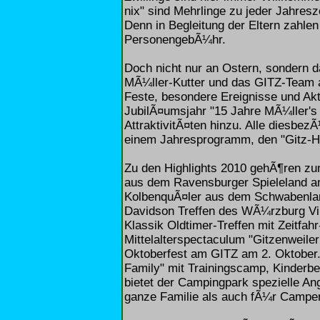
nix" sind Mehrlinge zu jeder Jahre
Denn in Begleitung der Eltern zahlen 
PersonengebÃ¼hr.
Doch nicht nur an Ostern, sondern d
MÃ¼ller-Kutter und das GITZ-Team a
Feste, besondere Ereignisse und Akt
JubilÃ¤umsjahr "15 Jahre MÃ¼ller'
AttraktivitÃ¤ten hinzu. Alle diesbez
einem Jahresprogramm, den "Gitz-Hit
Zu den Highlights 2010 gehÃ¶ren zu
aus dem Ravensburger Spieleland am
KolbenquÃ¤ler aus dem Schwabenlan
Davidson Treffen des WÃ¼rzburg Vill
Klassik Oldtimer-Treffen mit Zeitfa
Mittelalterspectaculum "Gitzenweile
Oktoberfest am GITZ am 2. Oktober. 
Family" mit Trainingscamp, Kinderb
bietet der Campingpark spezielle A
ganze Familie als auch fÃ¼r Camper