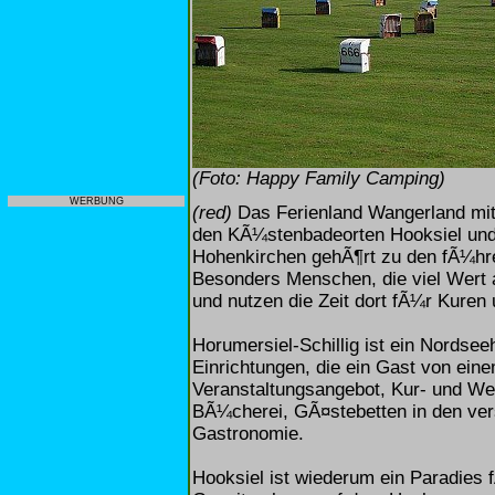
(Foto: Happy Family Camping)
WERBUNG
(red)
Das Ferienland Wangerland mit
den KÃ¼stenbadeorten Hooksiel und
Hohenkirchen gehÃ¶rt zu den fÃ¼hr
Besonders Menschen, die viel Wert 
und nutzen die Zeit dort fÃ¼r Kuren
Horumersiel-Schillig ist ein Nordse
Einrichtungen, die ein Gast von ein
Veranstaltungsangebot, Kur- und Wel
BÃ¼cherei, GÃ¤stebetten in den ver
Gastronomie.
Hooksiel ist wiederum ein Paradies 