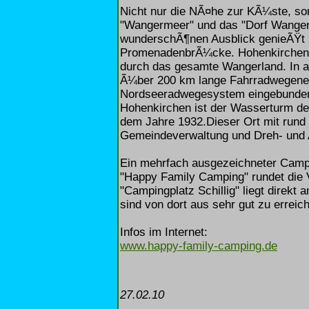
Nicht nur die NÃ¤he zur KÃ¼ste, son
"Wangermeer" und das "Dorf Wangerla
wunderschÃ¶nen Ausblick genieÃŸt 
PromenadenbrÃ¼cke. Hohenkirchen i
durch das gesamte Wangerland. In a
Ã¼ber 200 km lange Fahrradwegenetz
Nordseeradwegesystem eingebunden 
Hohenkirchen ist der Wasserturm de
dem Jahre 1932.Dieser Ort mit rund 
Gemeindeverwaltung und Dreh- und 
Ein mehrfach ausgezeichneter Camp
"Happy Family Camping" rundet die V
"Campingplatz Schillig" liegt direkt
sind von dort aus sehr gut zu erreic
Infos im Internet:
www.happy-family-camping.de
27.02.10