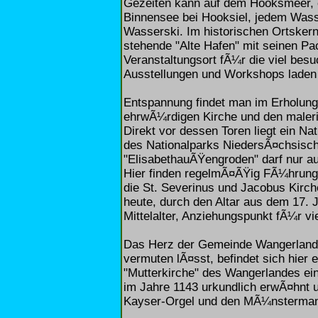
Gezeiten kann auf dem Hooksmeer, 
Binnensee bei Hooksiel, jedem Wass
Wasserski. Im historischen Ortskern
stehende "Alte Hafen" mit seinen Pac
Veranstaltungsort fÃ¼r die viel be
Ausstellungen und Workshops laden 
Entspannung findet man im Erholungs
ehrwÃ¼rdigen Kirche und den maleri
Direkt vor dessen Toren liegt ein N
des Nationalparks NiedersÃ¤chsisc
"ElisabethauÃŸengroden" darf nur a
Hier finden regelmÃ¤ÃŸig FÃ¼hrunge
die St. Severinus und Jacobus Kirch
heute, durch den Altar aus dem 17.
Mittelalter, Anziehungspunkt fÃ¼r vi
Das Herz der Gemeinde Wangerland 
vermuten lÃ¤sst, befindet sich hier
"Mutterkirche" des Wangerlandes ein
im Jahre 1143 urkundlich erwÃ¤hnt 
Kayser-Orgel und den MÃ¼nstermann