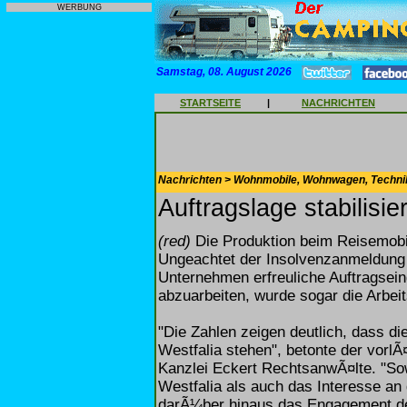
WERBUNG
Samstag, 08. August 2026
STARTSEITE
|
NACHRICHTEN
Nachrichten > Wohnmobile, Wohnwagen, Techni
Auftragslage stabilisi
(red)
Die Produktion beim Reisemobil-
Ungeachtet der Insolvenzanmeldung
Unternehmen erfreuliche Auftragsei
abzuarbeiten, wurde sogar die Arbeit
"Die Zahlen zeigen deutlich, dass di
Westfalia stehen", betonte der vorlÃ
Kanzlei Eckert RechtsanwÃ¤lte. "So
Westfalia als auch das Interesse an
darÃ¼ber hinaus das Engagement der