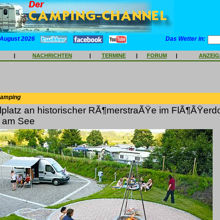
 August 2026
Das Wetter in:
|
NACHRICHTEN
|
TERMINE
|
FORUM
|
ANZEI
Camping
lplatz an historischer RÃ¶merstraÃŸe im FlÃ¶ÃŸerdo
 am See