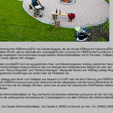
 historischen RÃ¶merstraÃŸe Via Claudia Augusta, die als einzige RÃ¶mische KaiserstraÃŸ
Alpen fÃ¼hrt, gibt es oberhalb des smaragdgrÃ¼nen Lechsees im FlÃ¶ÃŸerdorf Lechbruck 
 angelegten und komfortabel ausgestatteten Wohnmobilstellplatz mit 52 Parzellen, Grillplatz
n sowie eigenen WC-Anlagen.
latz erschlieÃŸt sich ein ausgedehntes Rad- und Wanderwegenetz entlang zahlreicher Seen
 hochkarÃ¤tigen KulturschÃ¤tzen wie zum Beispiel dem Weltkulturerbe Wieskirche oder den
ern "Neuschwanstein" und "Hohenschwangau". Klangvolle Namen wie "KÃ¶nig-Ludwig-Weg"
edehnten AusflÃ¼gen per pedes oder als Pedalritter ein.
n gelangt man direkt vom Stellplatz aus bequem zu FuÃŸ oder mit dem Fahrrad zum FlÃ¶ÃŸ
hen FlÃ¶ÃŸermuseum kann man eindrucksvoll das Alltagsleben und die harte kÃ¶rperliche Ar
sich fast wie ein Selbiger fÃ¼hlen, wenn man an einer der historischen FloÃŸfahrten teilnimm
finden.
ia Wohnmobilstellplatz ist Tag und Nacht schrankenlos befahrbar und grenzt an den Via Cla
nn die umfangreiche Ausstattung des Campingplatzes von allen GÃ¤sten des Wohnmobilstellp
r: Via Claudia Wohnmobilstellplatz, Via Claudia 6, 86983 Lechbruck am See, Tel. (08862) 842