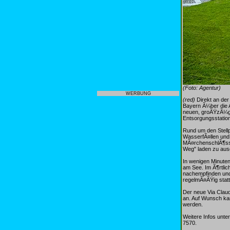
(Foto: Agentur)
WERBUNG
(red)
Direkt an der
Bayern Ã¼ber die 
neuen, groÃŸzÃ¼gig
Entsorgungsstatio
Rund um den Stellp
WasserfÃ¤llen und
MÃ¤rchenschlÃ¶ss
Weg" laden zu ausg
In wenigen Minute
am See. Im Ã¶rtlic
nachempfinden und 
regelmÃ¤ÃŸig statt
Der neue Via Claud
an. Auf Wunsch ka
werden.
Weitere Infos unte
7570.