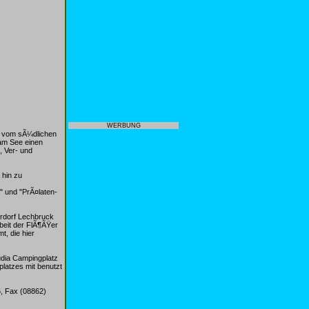
WERBUNG
e vom sÃ¼dlichen
am See einen
, Ver- und
 hin zu
 und "PrÃ¤laten-
erdorf Lechbruck
beit der FlÃ¶ÃŸer
t, die hier
udia Campingplatz
latzes mit benutzt
6, Fax (08862)