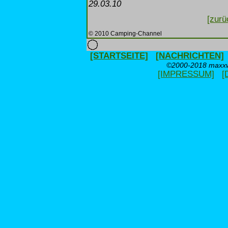
29.03.10
[zurü
© 2010 Camping-Channel
[STARTSEITE]
[NACHRICHTEN]
©2000-2018 maxxwe
[IMPRESSUM]
[