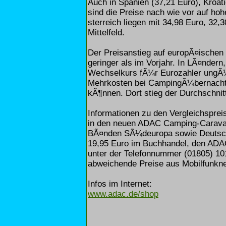
Auch in Spanien (37,21 Euro), Kroat
sind die Preise nach wie vor auf ho
sterreich liegen mit 34,98 Euro, 32
Mittelfeld.
Der Preisanstieg auf europÃ¤ischen
geringer als im Vorjahr. In LÃ¤ndern
Wechselkurs fÃ¼r Eurozahler ungÃ¼n
Mehrkosten bei CampingÃ¼bernachtu
kÃ¶nnen. Dort stieg der Durchschnit
Informationen zu den Vergleichspre
in den neuen ADAC Camping-Caravan
BÃ¤nden SÃ¼deuropa sowie Deutschl
19,95 Euro im Buchhandel, den ADAC-
unter der Telefonnummer (01805) 10
abweichende Preise aus Mobilfunknet
Infos im Internet:
www.adac.de/shop