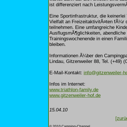
ist differenziert nach Leistungsver
Eine Sportinfrastruktur, die keinerle
Vielfalt an FreizeitaktivitÃ¤ten fÃ¼r
teilnehmen. Eine umfangreiche Kind
AusflugsmÃ¶glichkeiten, abendliche 
Trainingswochenende in einen Fami
bleiben.
Informationen Ã¼ber den Campingpa
Lindau, Gitzenweiler 88, Tel. (+49) (
E-Mail-Kontakt:
info@gitzenweiler-h
Infos im Internet:
www.triathlon-family.de
www.gitzenweiler-hof.de
15.04.10
[zurü
© 2010 Camping-Channel