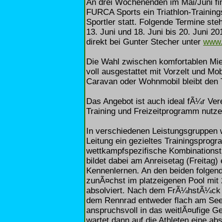
An drei Wochenenden im Mai/Juni fi
FURCA Sports ein Triathlon-Training
Sportler statt. Folgende Termine steh
13. Juni und 18. Juni bis 20. Juni 2
direkt bei Gunter Stecher unter
www.
Die Wahl zwischen komfortablen Mie
voll ausgestattet mit Vorzelt und Mob
Caravan oder Wohnmobil bleibt den T
Das Angebot ist auch ideal fÃ¼r Ve
Training und Freizeitprogramm nutz
In verschiedenen Leistungsgruppen 
Leitung ein gezieltes Trainingspro
wettkampfspezifische Kombinationstra
bildet dabei am Anreisetag (Freitag
Kennenlernen. An den beiden folgend
zunÃ¤chst im platzeigenen Pool mit
absolviert. Nach dem FrÃ¼hstÃ¼ck 
dem Rennrad entweder flach am See 
anspruchsvoll in das weitlÃ¤ufige 
wartet dann auf die Athleten eine a