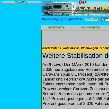
WERBUNG
Donnerstag, 06. August 2026
STARTSEITE
|
NACHRICHTEN
Nachrichten > Wohnmobile, Wohnwagen, Techni
Weitere Stabilisation 
(red)
(civd) Der MÃ¤rz 2010 hat den
3.038 neu zugelassene Reisemobile 
Caravans (plus 8,1 Prozent) zÃ¤hlte
Januar und Februar drÃ¼ckte der se
Zulassungszahlen nach unten: elf P
Prozent weniger Caravan-Zulassung
Betrachtet man das gesamte erste Q
14,7 Prozent gestiegen auf 4.459 F
Prozent gesunken auf 3.326 Fahrzeu