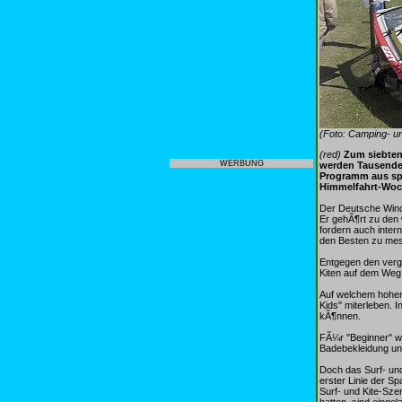
(Foto: Camping- u
(red)
Zum siebten 
WERBUNG
werden Tausende 
Programm aus spo
Himmelfahrt-Woc
Der Deutsche Winds
Er gehÃ¶rt zu den 
fordern auch inter
den Besten zu me
Entgegen den verg
Kiten auf dem Weg,
Auf welchem hohen
Kids" miterleben. 
kÃ¶nnen.
FÃ¼r "Beginner" we
Badebekleidung un
Doch das Surf- und
erster Linie der 
Surf- und Kite-Sze
hatten, sind einge