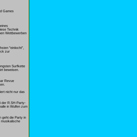
rld Games
 eines
diese Technik
einen Wettbewerben
hsten "einlocht",
eck zur
¤ngsten Surfkette
irt beweisen.
bar Revue
ten.
ert nicht nur das
ei der R.SH-Party-
alle in Wulfen zum
 geht die Party in
 musikalische