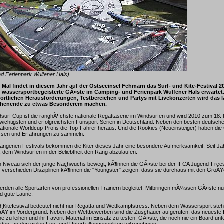
nd Ferienpark Wulfener Hals)
Mal findet in diesem Jahr auf der Ostseeinsel Fehmarn das Surf- und Kite-Festival 20
wassersportbegeisterte GÃ¤ste im Camping- und Ferienpark Wulfener Hals erwartet.
rtlichen Herausforderungen, Testbereichen und Partys mit Livekonzerten wird das 
henende zu etwas Besonderem machen.
urf Cup ist die ranghÃ¶chste nationale Regattaserie im Windsurfen und wird 2010 zum 18.
wichtigsten und erfolgreichsten Funsport-Serien in Deutschland. Neben den besten deutsch
nationale Worldcup-Profis die Top-Fahrer heraus. Und die Rookies (Neueinsteiger) haben die
ssen und Erfahrungen zu sammeln.
angenen Festivals bekommen die Kiter dieses Jahr eine besondere Aufmerksamkeit. Seit Ja
 dem Windsurfen in der Beliebtheit den Rang abzulaufen.
 Niveau sich der junge Nachwuchs bewegt, kÃ¶nnen die GÃ¤ste bei der IFCA Jugend-Freest
In verschieden Disziplinen kÃ¶nnen die "Youngster" zeigen, dass sie durchaus mit den GroÃŸ
rden alle Sportarten von professionellen Trainern begleitet. Mitbringen mÃ¼ssen GÃ¤ste nu
d gute Laune.
 Kitefestival bedeutet nicht nur Regatta und Wettkampfstress. Neben dem Wassersport steht
SpaÃŸ im Vordergrund. Neben den Wettbewerben sind die Zuschauer aufgerufen, das neueste
ne zu leihen und ihr Favorit-Material im Einsatz zu testen. GÃ¤ste, die noch nie ein Board 
laden, an den vielen Fun- und Unterhaltungspunkten teilzunehmen: