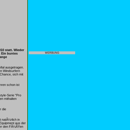
10 statt. Wieder
WERBUNG
 Ein buntes
lange
 Mal ausgetragen.
en Windsurfern
 Chance, sich mit
hren schon ist
yle-Serie "Pro
en mithalten
r die
 natÃ¼rlich in
 Equipment aus der
unter den FÃ¼ÃŸen