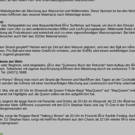
s Wakeboarden als Mischung aus Wasserski und Wellenreiten. Diese Sportart ist bei den Wo
senten kÃ¶nnen das neueste Material je nach Wetterlage testen.
ng:
das Stehpaddeln nur eine Bequemlichkeit fÃ¼r Surflehrer auf Hawaii, um durch den Einsatz
ller vom Ufer zu den wellenbrechenden Riffen und zurÃ¼ckzugelangen. Mittlerweile findet 
tung als Freizeitsport und entwickelt sich zu einer eigenstÃ¤ndigen Wassersportart. Bei kl
esucher auch hier das 2010er Material testen.
am Strand gespielt? Hierbei wird ein Ziel auf dem Wasser platziert, und wer den Ball am nÃ¤c
en. Pro Ball wird eine kleine GebÃ¼hr erhoben, und der ErlÃ¶s wird einem wohltÃ¤tigen Zw
r Jugend gespendet.
kette der Welt:
ofi oder Beginner, sind eingeladen, fÃ¼r das "Guinness Buch der Rekorde" beim Aufbau der lÃ
men. Teilnehmer mit eigener AusrÃ¼stung kÃ¶nnen ihre Mitwirkung durch ein exklusives T-Sh
 Tel. (04371) 5988.
ce-Partys" lÃ¤sst man noch am Strand die Rennen und ManÃ¶ver des Tages an der Cocktail
h werden die GÃ¤ste mit einer hochkarÃ¤tigen Mischung aus Livekonzert und Party unterhal
 Mai, tritt ab 20 Uhr im Showzelt die Queen-Tribute-Band "MayQueen" auf. "MayQueen" imiti
artet mit Highlights auf, die Queen selbst nie live aufgefÃ¼hrt hat.
i, beginnt die lange Nacht mit Partyhits und Drinks ab 20 Uhr im Showzelt. Ab 22 Uhr lÃ¤dt b
derator Niels SÃ¶hrens zusammen mit den DJ's Stephan Nanz und Jay 'O Gee in der Eventh
 Morgenstunden ein.
i, sorgt die Reggae-Band "Yallency Brown" ab 20 Uhr im Festzelt fÃ¼r Karibik-Feeling. Auch
ter. DJ Stephan Nanz sorgt mit heiÃŸen Rythmen aus den Charts ab 22 Uhr wieder fÃ¼r eine
Morgengrauen.
de