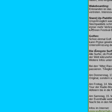
Wakeboarding:
Entstanden ist da
vertreten. Interes
Stand-Up-Paddli
UrsprÃ¼nglich war 
Stechpaddels schne
immer mehr Verbrei
kÃ¶nnen Festival-B
Golfen:
Schon einmal Golf 
kann Preise gewinn
UnterstÃ¼tzung de
Die lÃ¤ngste Surf
Alle Surfer, ob Pr
der Welt teilzuneh
Weitere Infos unter
Bei den "After-Ra
passieren. TÃ¤glic
Am Donnerstag, 13.
Original, sondern w
Am Freitag, 14. Ma
Tour der Radio-Mo
Abfeiern bis in die
Am Samstag, 15. Ma
der Eventhalle wei
Nacht bis in den 
Infos im Internet:
www.wulfenerhals.