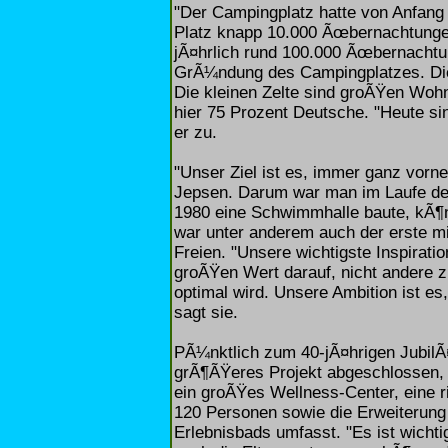
"Der Campingplatz hatte von Anfang
Platz knapp 10.000 Ãœbernachtungen
jÃ¤hrlich rund 100.000 Ãœbernachtu
GrÃ¼ndung des Campingplatzes. Die 
Die kleinen Zelte sind groÃŸen Woh
hier 75 Prozent Deutsche. "Heute s
er zu.
"Unser Ziel ist es, immer ganz vorne
Jepsen. Darum war man im Laufe der
1980 eine Schwimmhalle baute, kÃ¶n
war unter anderem auch der erste m
Freien. "Unsere wichtigste Inspirati
groÃŸen Wert darauf, nicht andere z
optimal wird. Unsere Ambition ist es
sagt sie.
PÃ¼nktlich zum 40-jÃ¤hrigen JubilÃ
grÃ¶ÃŸeres Projekt abgeschlossen, 
ein groÃŸes Wellness-Center, eine r
120 Personen sowie die Erweiterung
Erlebnisbads umfasst. "Es ist wichti