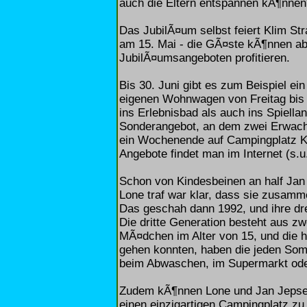
auch die Eltern entspannen kÃ¶nnen
Das JubilÃ¤um selbst feiert Klim S
am 15. Mai - die GÃ¤ste kÃ¶nnen ab
JubilÃ¤umsangeboten profitieren.
Bis 30. Juni gibt es zum Beispiel e
eigenen Wohnwagen von Freitag bis S
ins Erlebnisbad als auch ins Spiellan
Sonderangebot, an dem zwei Erwach
ein Wochenende auf Campingplatz K
Angebote findet man im Internet (s.u.
Schon von Kindesbeinen an half Jan
Lone traf war klar, dass sie zusa
Das geschah dann 1992, und ihre dr
Die dritte Generation besteht aus z
MÃ¤dchen im Alter von 15, und die 
gehen konnten, haben die jeden Som
beim Abwaschen, im Supermarkt ode
Zudem kÃ¶nnen Lone und Jan Jepsen
einen einzigartigen Campingplatz zu 