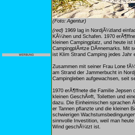
(Foto: Agentur)
(red)
1969 lag in NordjÃ¼tland einfac
KÃ¼hen und Schafen. 1970 erÃ¶ffnete
kleinen Campingplatz, und heute ist
CampingplÃ¤tze DÃ¤nemarks. Mit se
ist Klim Strand Camping jedes Jahr 
WERBUNG
Zusammen mit seiner Frau Lone fÃ¼h
am Strand der Jammerbucht in Nordj
Campingleben aufgewachsen, seit sei
1970 erÃ¶ffnete die Familie Jepsen
kleinen GeschÃ¤ft, Toiletten und e
dazu. Die Einheimischen sprachen 
er Tannen pflanzte und die kleinen 
schwierigen Wachstumsbedingungen
sinnvolle Investition, weil man heut
Wind geschÃ¼tzt ist.