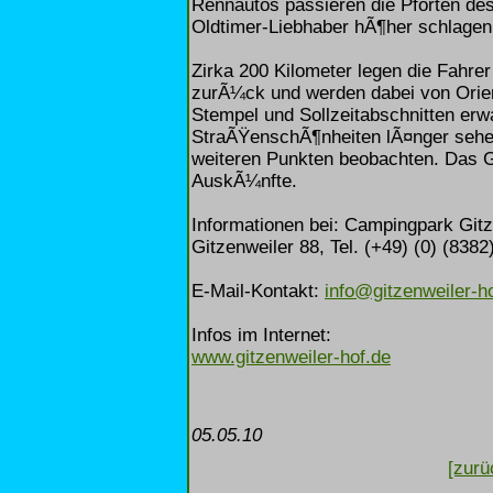
Rennautos passieren die Pforten des
Oldtimer-Liebhaber hÃ¶her schlagen
Zirka 200 Kilometer legen die Fahre
zurÃ¼ck und werden dabei von Orien
Stempel und Sollzeitabschnitten erw
StraÃŸenschÃ¶nheiten lÃ¤nger sehen 
weiteren Punkten beobachten. Das GIT
AuskÃ¼nfte.
Informationen bei: Campingpark Gitz
Gitzenweiler 88, Tel. (+49) (0) (8382
E-Mail-Kontakt:
info@gitzenweiler-h
Infos im Internet:
www.gitzenweiler-hof.de
05.05.10
[zurü