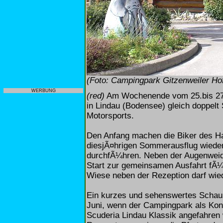
(Foto: Campingpark Gitzenweiler Ho
WERBUNG
(red)
Am Wochenende vom 25.bis 27. 
in Lindau (Bodensee) gleich doppelt 
Motorsports.
Den Anfang machen die Biker des Ha
diesjÃ¤hrigen Sommerausflug wiede
durchfÃ¼hren. Neben der Augenweid
Start zur gemeinsamen Ausfahrt fÃ¼r
Wiese neben der Rezeption darf wie
Ein kurzes und sehenswertes Schausp
Juni, wenn der Campingpark als Kontr
Scuderia Lindau Klassik angefahren w