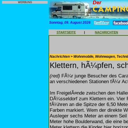
WERBUNG
Sonntag, 09. August 2026
STARTSEITE
|
NACHRICHTEN
Nachrichten > Wohnmobile, Wohnwagen, Techni
Klettern, hÃ¼pfen, sc
(red)
FÃ¼r junge Besucher des Carav
an verschiedenen Stationen fÃ¼r Act
Im FreigelÃ¤nde zwischen den Halle
DÃ¼sseldorf zum Klettern ein. Vier
fÃ¼hren an die Spitze der 6,50 Mete
Farben markiert. Wem der direkte We
Ausleger sechs Meter an einem Seil 
Meter hohe Boulderwand, die eine be
Meter klettern die Kinder hier hori