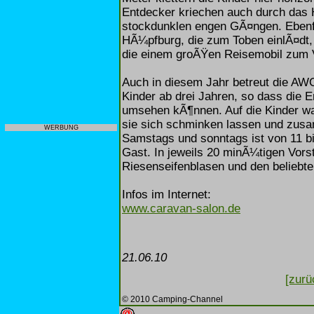
Entdecker kriechen auch durch das H
stockdunklen engen GÃ¤ngen. Ebenfa
HÃ¼pfburg, die zum Toben einlÃ¤dt,
die einem groÃŸen Reisemobil zum 
Auch in diesem Jahr betreut die AW
Kinder ab drei Jahren, so dass die 
umsehen kÃ¶nnen. Auf die Kinder w
sie sich schminken lassen und zusa
WERBUNG
Samstags und sonntags ist von 11 bi
Gast. In jeweils 20 minÃ¼tigen Vors
Riesenseifenblasen und den beliebte
Infos im Internet:
www.caravan-salon.de
21.06.10
[zurü
© 2010 Camping-Channel