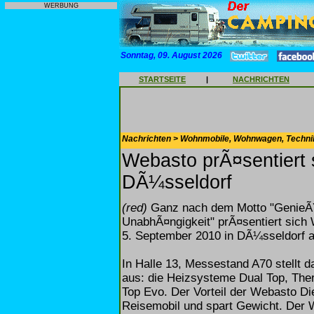
WERBUNG
Sonntag, 09. August 2026
STARTSEITE
|
NACHRICHTEN
Nachrichten > Wohnmobile, Wohnwagen, Techni
Webasto prÃ¤sentiert 
DÃ¼sseldorf
(red)
Ganz nach dem Motto "GenieÃŸ
UnabhÃ¤ngigkeit" prÃ¤sentiert sich
5. September 2010 in DÃ¼sseldorf 
In Halle 13, Messestand A70 stellt d
aus: die Heizsysteme Dual Top, The
Top Evo. Der Vorteil der Webasto Di
Reisemobil und spart Gewicht. Der