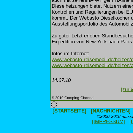
auch mit serienmÃ¤ÃŸigem HÃ¶henme
Dieselheizungen bietet Nutzern eine
Kontrollen und Regulierungen bei 
kommt. Der Webasto Dieselkocher u
Ausstellungsportfolio des Automobilz
Zu guter Letzt erleben Standbesuch
Expedition von New York nach Paris
Infos im Internet:
www.webasto-reisemobil.de/heizen/d
www.webasto-reisemobil.de/heizen/ai
14.07.10
[zurü
© 2010 Camping-Channel
[STARTSEITE]
[NACHRICHTEN]
©2000-2018 maxxwe
[IMPRESSUM]
[