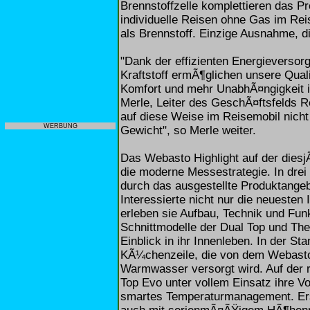
Brennstoffzelle komplettieren das P
individuelle Reisen ohne Gas im Re
als Brennstoff. Einzige Ausnahme, d
"Dank der effizienten Energieverso
Kraftstoff ermÃ¶glichen unsere Qua
Komfort und mehr UnabhÃ¤ngigkeit i
Merle, Leiter des GeschÃ¤ftsfelds 
auf diese Weise im Reisemobil nicht
WERBUNG
Gewicht", so Merle weiter.
Das Webasto Highlight auf der diesj
die moderne Messestrategie. In drei
durch das ausgestellte Produktangebo
Interessierte nicht nur die neuesten
erleben sie Aufbau, Technik und Fun
Schnittmodelle der Dual Top und Th
Einblick in ihr Innenleben. In der St
KÃ¼chenzeile, die von dem Webasto 
Warmwasser versorgt wird. Auf der re
Top Evo unter vollem Einsatz ihre Vor
smartes Temperaturmanagement. Erst