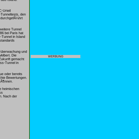
-Urteil
C-Tunneltests, den
 durchgefÃ¼hrt
 weitere Tunnel
86 bei Paris hat
r-Tunnel in Island
tstandards
oÃ¼berwachung und
elbert. Die
WERBUNG
 Zukunft gemacht
ss-Tunnel in
ue oder bereits
echte Bewertungen.
 kÃ¶nnen.
ie heimischen
ss
h. Nach der