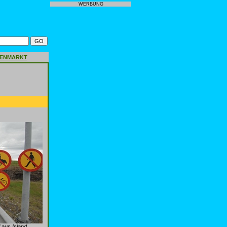
WERBUNG
GENMARKT
 aus Island.