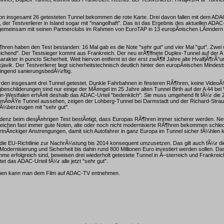
on insgesamt 26 getesteten Tunnel bekommen die rote Karte. Drei davon fallen mit dem ADAC
, der Testverlierer in Island sogar mit "mangelhaft". Das ist das Ergebnis des aktuellen ADA
 gemeinsam mit seinen Partnerclubs im Rahmen von EuroTAP in 13 europÃ¤ischen LÃ¤ndern
Ã¶hren haben den Test bestanden: 16 Mal gab es die Note "sehr gut" und vier Mal "gut". Zwei
reichend". Der Testsieger kommt aus Frankreich. Der neu erÃ¶ffnete Duplex-Tunnel auf der A 
rakter in puncto Sicherheit. Weit hiervon entfernt ist der erst zwÃ¶lf Jahre alte HvalfjÃ¶rÃ°u
javik. Der Testverlierer liegt sicherheitstechnisch deutlich hinter den europÃ¤ischen Mindes
ringend sanierungsbedÃ¼rftig.
rden insgesamt drei Tunnel getestet. Dunkle Fahrbahnen in finsteren RÃ¶hren, keine Vide
beschilderungen sind nur einige der MÃ¤ngel im 25 Jahre alten Tunnel Birth auf der A 44 bei V
n-Westfalen erhÃ¤lt deshalb das ADAC-Urteil "bedenklich". Sie muss umgehend fit fÃ¼r die
emÃ¤ÃŸe Tunnel aussehen, zeigen der Lohberg-Tunnel bei Darmstadt und der Richard-Strau
¼berzeugen mit "sehr gut".
ndenz beim diesjÃ¤hrigen Test bestÃ¤tigt, dass Europas RÃ¶hren immer sicherer werden. Ne
reichen fast immer gute Noten, alte oder noch nicht modernisierte RÃ¶hren bekommen schl
rtnÃ¤ckiger Anstrengungen, damit sich Autofahrer in ganz Europa im Tunnel sicher fÃ¼hlen
die EU-Richtlinie zur NachrÃ¼stung bis 2014 konsequent umzusetzen. Das gilt auch fÃ¼r d
Modernisierung und Sicherheit bis dahin rund 800 Millionen Euro investiert werden sollen. Da
 erfolgreich sind, beweisen drei wiederholt getestete Tunnel in Ã–sterreich und Frankreic
et das ADAC-Urteil fÃ¼r alle jetzt "sehr gut".
onen kann man dem Film auf ADAC-TV entnehmen.