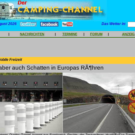
gust 2026
Das Wetter in:
|
NACHRICHTEN
|
TERMINE
|
FORUM
|
ANZEI
bile Freizeit
, aber auch Schatten in Europas RÃ¶hren
inner, Duplex-Tunnel, kommt aus Frankreich. Rechts: der Testverlierer: HvaljÃ¶rÃ°ur-Tunnel