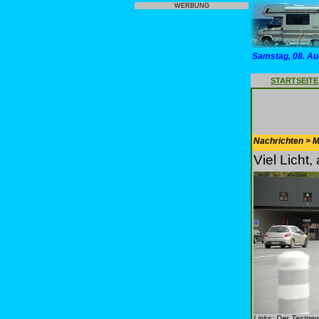
WERBUNG
Samstag, 08. Au
STARTSEITE
Nachrichten > Mo
Viel Licht
Links: Der Testgew