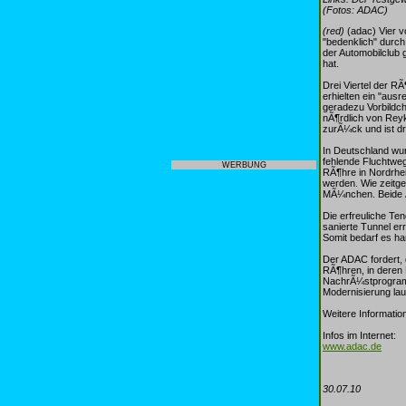
(Fotos: ADAC)
(red)
(adac) Vier v
"bedenklich" durch
der Automobilclub
hat.
Drei Viertel der R
erhielten ein "aus
geradezu Vorbildcha
nÃ¶rdlich von Reyk
zurÃ¼ck und ist d
In Deutschland wu
fehlende Fluchtweg
WERBUNG
RÃ¶hre in Nordrhei
werden. Wie zeitg
MÃ¼nchen. Beide Ã
Die erfreuliche Te
sanierte Tunnel er
Somit bedarf es ha
Der ADAC fordert, 
RÃ¶hren, in deren 
NachrÃ¼stprogramme
Modernisierung laut
Weitere Informati
Infos im Internet:
www.adac.de
30.07.10