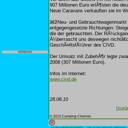
907 Millionen Euro erlÃ¶sten die deu
Neue Caravans verkauften sie im Wer
â€žNeu- und Gebrauchtwagenmarkt e
entgegengesetzte Richtungen: Steig
die der gebrauchten. Der RÃ¼ckgan
Ã¼berrascht uns deswegen nichtâ€œ
GeschÃ¤ftsfÃ¼hrer des CIVD.
WERBUNG
Der Umsatz mit ZubehÃ¶r legte zwar 
2008 (307 Millionen Euro).
Infos im Internet:
www.civd.de
28.08.10
[zurü
© 2010 Camping-Channel