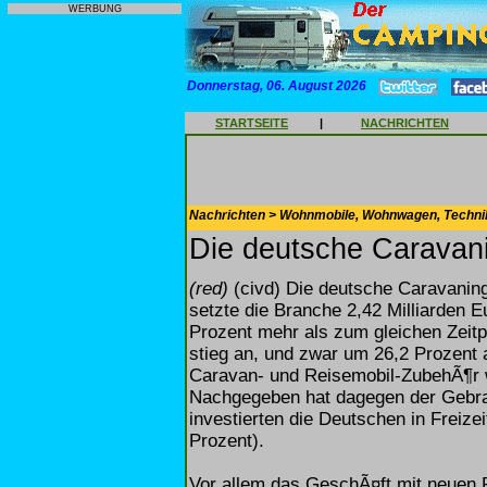
WERBUNG
Donnerstag, 06. August 2026
STARTSEITE
|
NACHRICHTEN
Nachrichten > Wohnmobile, Wohnwagen, Techni
Die deutsche Caravani
(red)
(civd) Die deutsche Caravaning
setzte die Branche 2,42 Milliarden E
Prozent mehr als zum gleichen Zei
stieg an, und zwar um 26,2 Prozent 
Caravan- und Reisemobil-ZubehÃ¶r w
Nachgegeben hat dagegen der Gebra
investierten die Deutschen in Freiz
Prozent).
Vor allem das GeschÃ¤ft mit neuen 