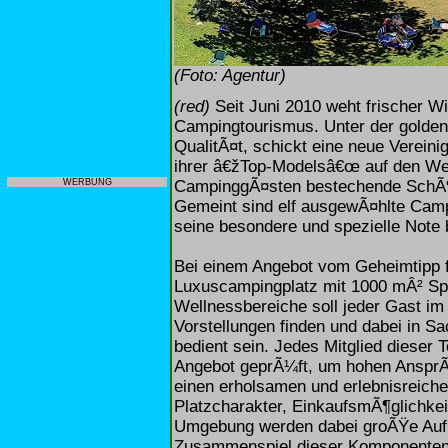
(Foto: Agentur)
(red)
Seit Juni 2010 weht frischer Wi
Campingtourismus. Unter der golden
QualitÃ¤t, schickt eine neue Verei
ihrer â€žTop-Modelsâ€œ auf den W
CampinggÃ¤sten bestechende SchÃ¶n
WERBUNG
Gemeint sind elf ausgewÃ¤hlte Camp
seine besondere und spezielle Note b
Bei einem Angebot vom Geheimtipp f
Luxuscampingplatz mit 1000 mÂ² Spi
Wellnessbereiche soll jeder Gast im 
Vorstellungen finden und dabei in S
bedient sein. Jedes Mitglied dieser
Angebot geprÃ¼ft, um hohen Anspr
einen erholsamen und erlebnisreich
Platzcharakter, EinkaufsmÃ¶glichke
Umgebung werden dabei groÃŸe Auf
Zusammenspiel dieser Komponenten 