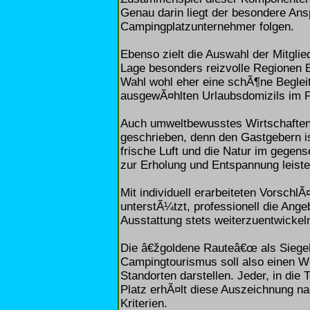
Genau darin liegt der besondere Ansp
Campingplatzunternehmer folgen.
Ebenso zielt die Auswahl der Mitgli
Lage besonders reizvolle Regionen B
Wahl wohl eher eine schÃ¶ne Beglei
ausgewÃ¤hlten Urlaubsdomizils im F
Auch umweltbewusstes Wirtschaften
geschrieben, denn den Gastgebern i
frische Luft und die Natur im gegens
zur Erholung und Entspannung leiste
Mit individuell erarbeiteten Vorschl
unterstÃ¼tzt, professionell die Ange
Ausstattung stets weiterzuentwickel
Die â€žgoldene Rauteâ€œ als Siegel
Campingtourismus soll also einen W
Standorten darstellen. Jeder, in d
Platz erhÃ¤lt diese Auszeichnung n
Kriterien.