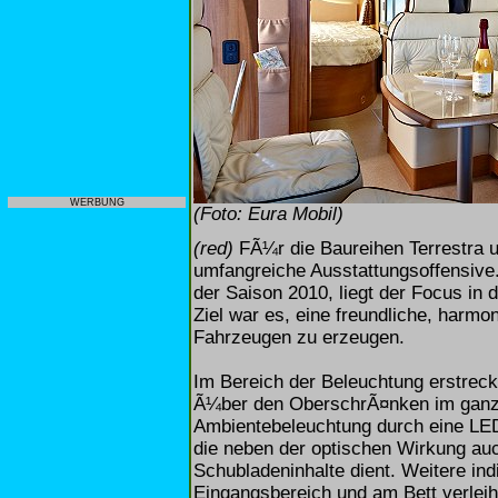
WERBUNG
(Foto: Eura Mobil)
(red)
FÃ¼r die Baureihen Terrestra un
umfangreiche Ausstattungsoffensive
der Saison 2010, liegt der Focus in 
Ziel war es, eine freundliche, har
Fahrzeugen zu erzeugen.
Im Bereich der Beleuchtung erstreck
Ã¼ber den OberschrÃ¤nken im ganze
Ambientebeleuchtung durch eine LED
die neben der optischen Wirkung au
Schubladeninhalte dient. Weitere i
Eingangsbereich und am Bett verle