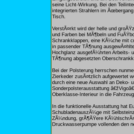
seine Licht-Wirkung. Bei den Teilinte
integrierten Strahlern im Ãœbergang
Tisch.
VerstÃ¤rkt wird der helle und groÃŸ
und Farben bei MÃ¶beln und FuÃŸbod
Schrankklappen, eine KÃ¼che mit cr
in passender TÃ¶nung ausgewÃ¤hlte
Hochglanz ausgefÃ¼hrten Arbeits- u
TÃ¶nung abgesetzten Oberschrankkla
Bei der Polsterung herrschen nunme
Zierkeder zusÃ¤tzlich aufgewertet w
durch eine neue Auswahl an Deko- un
Sonderpolsterausstattung â€žVigoâ€
Oberklasse-Interieur in die Fahrzeug
In die funktionelle Ausstattung hat Eu
SchubladenauszÃ¼ge mit Selbsteinzu
ZÃ¼ndung, grÃ¶ÃŸere KÃ¼hlschrÃ¤n
Druckwasserpumpe vollenden den n