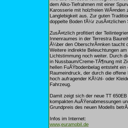
dem Alko-Tiefrahmen mit einer Spu
Karosserie mit holzfreien WÃ¤nden 
Langlebigkeit aus. Zur guten Traditi
doppelte Boden fÃ¼r zusÃ¤tzlichen 
ZusÃ¤tzlich profitiert der Teilintegr
Innenraumes in der Terrestra Baure
Ã¼ber den OberschrÃ¤nken taucht d
Weitere indirekte Beleuchtungen a
Lichtstimmung noch weiter. Durch d
in Nussbaum/Creme-TÃ¶nung mit Zie
hellen FuÃŸbodenbelag entsteht ein 
Raumeindruck, der durch die offene
hoch aufragender KÃ¼hl- oder Kleid
Fahrzeug.
Damit zeigt sich der neue TT 650EB 
kompakten AuÃŸenabmessungen und
Grundpreis des neuen Modells betrÃ
Infos im Internet:
www,euramobil.de