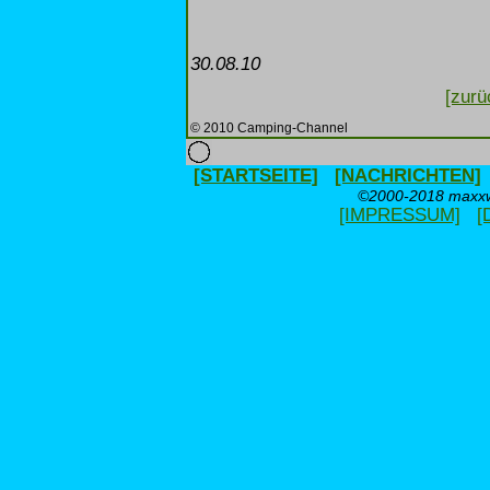
30.08.10
[zurü
© 2010 Camping-Channel
[STARTSEITE]
[NACHRICHTEN]
©2000-2018 maxxwe
[IMPRESSUM]
[