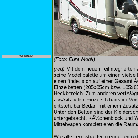
WERBUNG
(Foto: Eura Mobil)
(red)
Mit dem neuen Teilintegrierten 
seine Modellpalette um einen viels
einen findet sich auf einer Gesamtl
Einzelbetten (205x85cm bzw. 185x85c
Heckbereich. Zum anderen verfÃ¼gt
zusÃ¤tzlicher Einzelsitzbank im V
entsteht bei Bedarf mit einem Zusatz
Unter den Betten sind der Kleidersc
untergebracht. KÃ¼chenblock und W
Mittelwagen komplettieren die Rauma
Wie alle Terrestra Teilintegrierten r