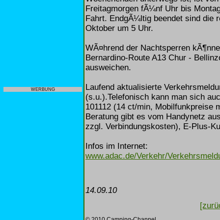
Freitagmorgen fÃ¼nf Uhr bis Montaga
Fahrt. EndgÃ¼ltig beendet sind die 
Oktober um 5 Uhr.
WÃ¤hrend der Nachtsperren kÃ¶nne
Bernardino-Route A13 Chur - Bellin
ausweichen.
Laufend aktualisierte Verkehrsmeldu
WERBUNG
(s.u.).Telefonisch kann man sich a
101112 (14 ct/min, Mobilfunkpreise m
Beratung gibt es vom Handynetz aus
zzgl. Verbindungskosten), E-Plus-K
Infos im Internet:
www.adac.de/Verkehr/Verkehrsmeld
14.09.10
[zurü
© 2010 Camping-Channel