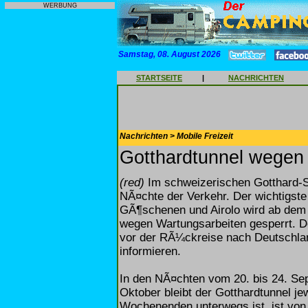
WERBUNG
Samstag, 08. August 2026
STARTSEITE
|
NACHRICHTEN
Nachrichten > Mobile Freizeit
Gotthardtunnel wegen 
(red)
Im schweizerischen Gotthard-S
NÃ¤chte der Verkehr. Der wichtigste
GÃ¶schenen und Airolo wird ab dem
wegen Wartungsarbeiten gesperrt. De
vor der RÃ¼ckreise nach Deutschlan
informieren.
In den NÃ¤chten vom 20. bis 24. Se
Oktober bleibt der Gotthardtunnel j
Wochenenden unterwegs ist, ist von 