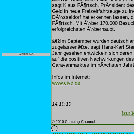
sagt Klaus FÃ¶rtsch, PrÃ¤sident des
Geld in neue Freizeitfahrzeuge zu in
DÃ¼sseldorf hat erkennen lassen, d
FÃ¶rtsch. Mit Ã¼ber 170.000 Besuc
erfolgreichsten Ã¼berhaupt.
â€žIm September wurden deutschlan
zugelassenâ€œ, sagt Hans-Karl Ste
Jahr gesehen entwickeln sich deren
WERBUNG
auf die positiven Nachwirkungen de
Caravanmarktes im nÃ¤chsten Jahr
Infos im Internet:
www.civd.de
14.10.10
[zurü
© 2010 Camping-Channel