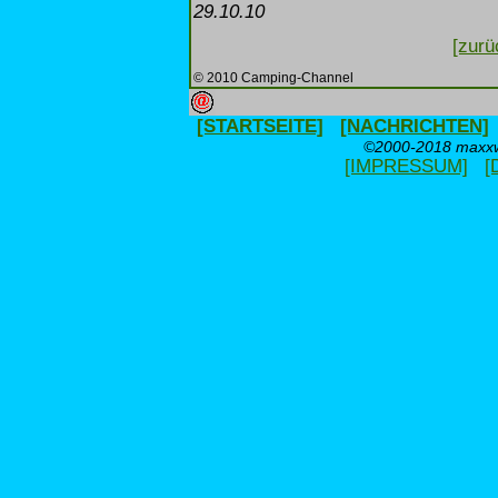
29.10.10
[zurü
© 2010 Camping-Channel
[STARTSEITE]
[NACHRICHTEN]
©2000-2018 maxxwe
[IMPRESSUM]
[