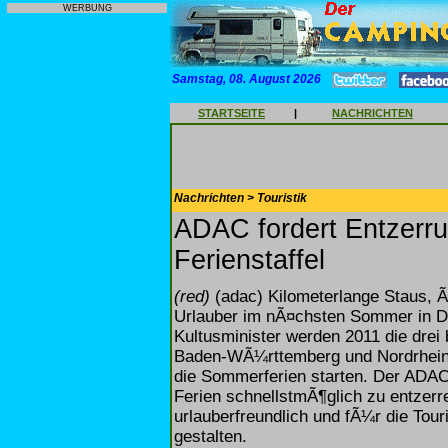
WERBUNG
Samstag, 08. August 2026
STARTSEITE
|
NACHRICHTEN
Nachrichten > Touristik
ADAC fordert Entzerru
Ferienstaffel
(red)
(adac) Kilometerlange Staus, Ã
Urlauber im nÃ¤chsten Sommer in D
Kultusminister werden 2011 die dre
Baden-WÃ¼rttemberg und Nordrhein-
die Sommerferien starten. Der ADAC f
Ferien schnellstmÃ¶glich zu entzerr
urlauberfreundlich und fÃ¼r die Tour
gestalten.