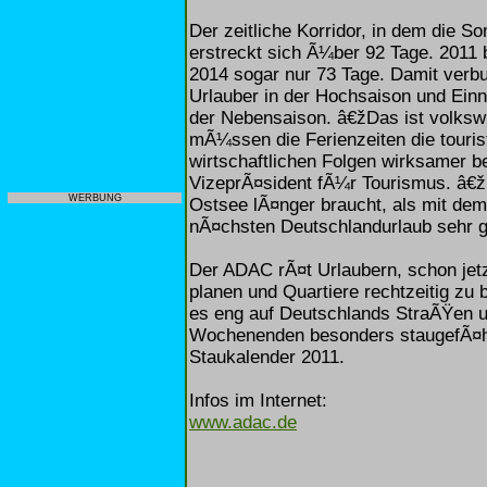
Der zeitliche Korridor, in dem die 
erstreckt sich Ã¼ber 92 Tage. 2011 b
2014 sogar nur 73 Tage. Damit verbu
Urlauber in der Hochsaison und Ei
der Nebensaison. â€žDas ist volkswi
mÃ¼ssen die Ferienzeiten die touri
wirtschaftlichen Folgen wirksamer
VizeprÃ¤sident fÃ¼r Tourismus. â€ž
WERBUNG
Ostsee lÃ¤nger braucht, als mit dem
nÃ¤chsten Deutschlandurlaub sehr g
Der ADAC rÃ¤t Urlaubern, schon jet
planen und Quartiere rechtzeitig zu
es eng auf Deutschlands StraÃŸen un
Wochenenden besonders staugefÃ¤hr
Staukalender 2011.
Infos im Internet:
www.adac.de