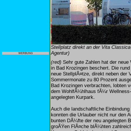
Stellplatz direkt an der Vita Classi
Agentur)
WERBUNG
(red)
Sehr gute Zahlen hat der neue
in Bad Krozingen beschert. Die rund
neue StellplÃ¤tze, direkt neben der
Sommermonate zu 80 Prozent ausgela
Bad Krozingen verbrachten, lobten v
dem WohlfÃ¼hlhaus fÃ¼r Wellness
angelegten Kurpark.
Auch die landschaftliche Einbindung
konnten die Urlauber nicht nur den 
bunten DÃ¼fte der neu angelegten B
groÃŸen FlÃ¤che blÃ¼hten zahlreich