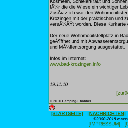
Kosmeen, Schleierkraut und Sonnenb
fÃ¼r die die Wiese ein wichtiger Leb
ZusÃ¤tzlich war den Wohnmobilisten 
Krozingen mit der praktischen und 
versÃ¼ÃŸt worden. Diese Kurkarte e
Der neue Wohnmobilstellplatz in Bad
geÃ¶ffnet und mit Abwasserentsorg
und MÃ¼llentsorgung ausgestattet.
Infos im Internet:
www.bad-krozingen.info
19.11.10
[zurü
© 2010 Camping-Channel
[STARTSEITE]
[NACHRICHTEN]
©2000-2018 maxxwe
[IMPRESSUM]
[