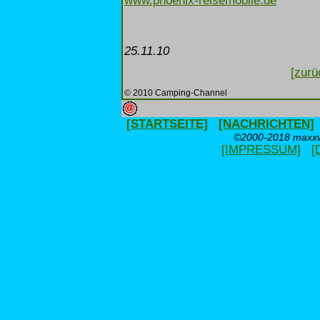
www.phoenix-reisemobile.de
25.11.10
[zurü
© 2010 Camping-Channel
[STARTSEITE]
[NACHRICHTEN]
©2000-2018 maxxwe
[IMPRESSUM]
[