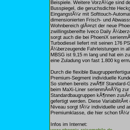
Beispiele. Weitere VorzÃ¼ge sind d
Busspiegel, die geruchsdichte Heckga
EingangstÃ¼r mit Softtouch-Automat
dimensionierten Frisch- und Abwasss
Wohnbereich glÃ¤nzt der neue Phoen
zwillingsbereifte Iveco Daily Ã¼be
sorgt auch die bei PhoeniX serienmÃ
Turbodiesel liefert mit seinen 176
Ã¼berzeugende Fahrleistungen in al
MBSG ist 9,15 m lang und hat ein z
eine Zuladung von fast 1.800 kg erm
Durch die flexible Baugruppenfertigu
Premium-Segment individuelle Kun
So stehen bereits zwÃ¶lf Standard-
beim MaXi-Liner serienmÃ¤ÃŸig zur
Standardbaugruppen kÃ¶nnen zusÃ¤t
gefertigt werden. Diese VariabilitÃ¤
Niveau sorgt fÃ¼r individuelle und 
Premiumklasse, die hier schon fÃ¼r
Infos im Internet: