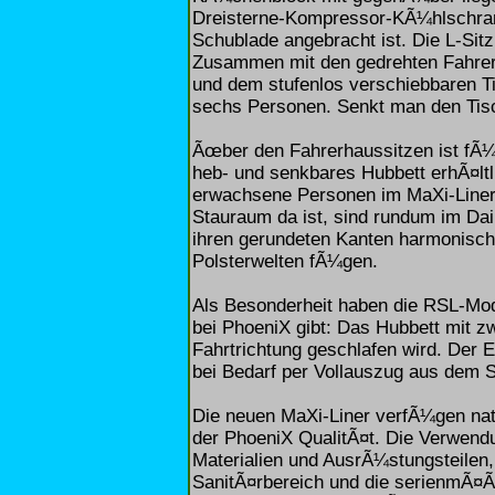
Dreisterne-Kompressor-KÃ¼hlschrank
Schublade angebracht ist. Die L-Sit
Zusammen mit den gedrehten Fahrer
und dem stufenlos verschiebbaren Ti
sechs Personen. Senkt man den Tisch
Ãœber den Fahrerhaussitzen ist fÃ¼r
heb- und senkbares Hubbett erhÃ¤lt
erwachsene Personen im MaXi-Line
Stauraum da ist, sind rundum im Dai
ihren gerundeten Kanten harmonisch
Polsterwelten fÃ¼gen.
Als Besonderheit haben die RSL-Mode
bei PhoeniX gibt: Das Hubbett mit zw
Fahrtrichtung geschlafen wird. Der E
bei Bedarf per Vollauszug aus dem 
Die neuen MaXi-Liner verfÃ¼gen na
der PhoeniX QualitÃ¤t. Die Verwend
Materialien und AusrÃ¼stungsteilen,
SanitÃ¤rbereich und die serienmÃ¤Ã