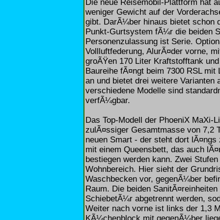
Die neue Reisemobil-Plattform hat a
weniger Gewicht auf der Vorderachse
gibt. DarÃ¼ber hinaus bietet schon 
Punkt-Gurtsystem fÃ¼r die beiden Si
Personenzulassung ist Serie. Option
Vollluftfederung, AlurÃ¤der vorne, m
groÃŸen 170 Liter Kraftstofftank und
Baureihe fÃ¤ngt beim 7300 RSL mit
an und bietet drei weitere Variante
verschiedene Modelle sind standar
verfÃ¼gbar.
Das Top-Modell der PhoeniX MaXi-Li
zulÃ¤ssiger Gesamtmasse von 7,2 T
neuen Smart - der steht dort lÃ¤ngs
mit einem Queensbett, das auch lÃ¤ng
bestiegen werden kann. Zwei Stufen
Wohnbereich. Hier sieht der Grundri
Waschbecken vor, gegenÃ¼ber befind
Raum. Die beiden SanitÃ¤reinheite
SchiebetÃ¼r abgetrennt werden, soda
Weiter nach vorne ist links der 1,3 
KÃ¼chenblock mit gegenÃ¼ber liege