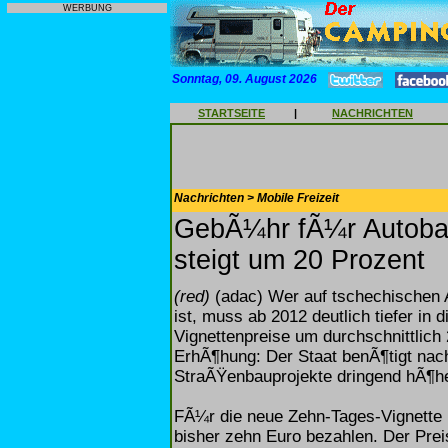
WERBUNG
Sonntag, 09. August 2026
STARTSEITE
|
NACHRICHTEN
Nachrichten > Mobile Freizeit
GebÃ¼hr fÃ¼r Autoba
steigt um 20 Prozent
(red)
(adac) Wer auf tschechischen 
ist, muss ab 2012 deutlich tiefer in 
Vignettenpreise um durchschnittlich
ErhÃ¶hung: Der Staat benÃ¶tigt nac
StraÃŸenbauprojekte dringend hÃ¶h
FÃ¼r die neue Zehn-Tages-Vignette 
bisher zehn Euro bezahlen. Der Prei