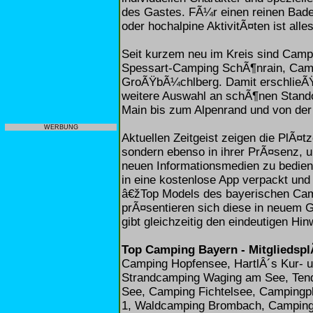
des Gastes. FÃ¼r einen reinen Bade
oder hochalpine AktivitÃ¤ten ist alle
Seit kurzem neu im Kreis sind Cam
Spessart-Camping SchÃ¶nrain, Cam
GroÃŸbÃ¼chlberg. Damit erschlieÃ
weitere Auswahl an schÃ¶nen Stand
Main bis zum Alpenrand und von der
WERBUNG
Aktuellen Zeitgeist zeigen die PlÃ¤t
sondern ebenso in ihrer PrÃ¤senz, u
neuen Informationsmedien zu bedien
in eine kostenlose App verpackt un
â€žTop Models des bayerischen Ca
prÃ¤sentieren sich diese in neuem Gl
gibt gleichzeitig den eindeutigen Hin
Top Camping Bayern - Mitgliedspl
Camping Hopfensee, HartlÂ´s Kur- u
Strandcamping Waging am See, Ten
See, Camping Fichtelsee, Campingp
1, Waldcamping Brombach, Camping 