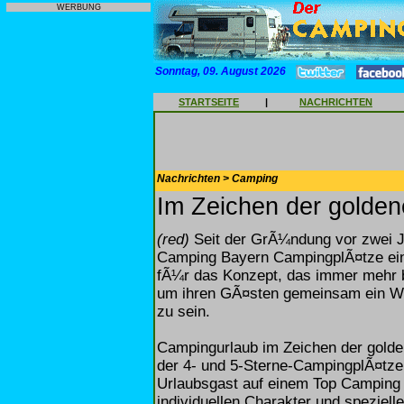
WERBUNG
Sonntag, 09. August 2026
STARTSEITE
|
NACHRICHTEN
Nachrichten > Camping
Im Zeichen der golde
(red)
Seit der GrÃ¼ndung vor zwei J
Camping Bayern CampingplÃ¤tze ein
fÃ¼r das Konzept, das immer mehr
um ihren GÃ¤sten gemeinsam ein We
zu sein.
Campingurlaub im Zeichen der golde
der 4- und 5-Sterne-CampingplÃ¤tze 
Urlaubsgast auf einem Top Camping 
individuellen Charakter und speziel