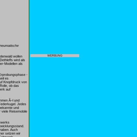
opneumatische
WERBUNG
Odenwald wollen
thleffs wird als
ner-Modellen als
r Erprobungsphase -
eil es
auf Knopfdruck von
Rolle, ob das
werk auf
ehmen Ã–l und
Federkugel. Jedes
 bekannte und
 viele Reisemobile
hrwerks
twicklungsstand.
 haben. Auch
ner setzen wir
-Fahrwerk