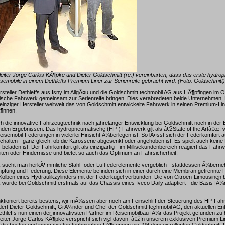
sleiter Jorge Carlos KÃ¶pke und Dieter Goldschmitt (re.) vereinbarten, dass das erste hydr
emobile in einem Dethleffs Premium Liner zur Serienreife gebracht wird. (Foto: Goldschmitt)
steller Dethleffs aus Isny im AllgÃ¤u und die Goldschmitt techmobil AG aus HÃ¶pfingen im 
sche Fahrwerk gemeinsam zur Serienreife bringen. Dies verabredeten beide Unternehmen. De
 einziger Hersteller weltweit das von Goldschmitt entwickelte Fahrwerk in seinen Premium-Li
Ã¶nnen.
ich die innovative Fahrzeugtechnik nach jahrelanger Entwicklung bei Goldschmitt noch in de
nden Ergebnissen. Das hydropneumatische (HP-) Fahrwerk gilt als â€žState of the Artâ€œ, w
semobil-Federungen in vielerlei Hinsicht Ã¼berlegen ist. So lÃ¤sst sich der Federkomfort 
chalten - ganz gleich, ob die Karosserie abgesenkt oder angehoben ist. Es spielt auch keine 
beladen ist. Der Fahrkomfort gilt als einzigartig - im Millisekundenbereich reagiert das Fahr
ten oder Hindernisse und bietet so auch das Optimum an Fahrsicherheit.
sucht man herkÃ¶mmliche Stahl- oder Luftfederelemente vergeblich - stattdessen Ã¼bern
mpfung und Federung. Diese Elemente befinden sich in einer durch eine Membran getrennte 
Kolben eines Hydraulikzylinders mit der Federkugel verbunden. Die von Citroen-Limousinen
wurde bei Goldschmitt erstmals auf das Chassis eines Iveco Daily adaptiert - die Basis fÃ¼r
ktioniert bereits bestens, wir mÃ¼ssen aber noch am Feinschliff der Steuerung des HP-Fa
dert Dieter Goldschmitt, GrÃ¼nder und Chef der Goldschmitt techmobil AG, den aktuellen En
 Dethleffs nun einen der innovativsten Partner im Reisemobilbau fÃ¼r das Projekt gefunden zu
sleiter Jorge Carlos KÃ¶pke verspricht sich viel davon: â€žIn unserem exklusiven Premium Li
 die besten und innovativsten technischen LÃ¶sungen ein. Mit dem exzellenten Goldschmitt