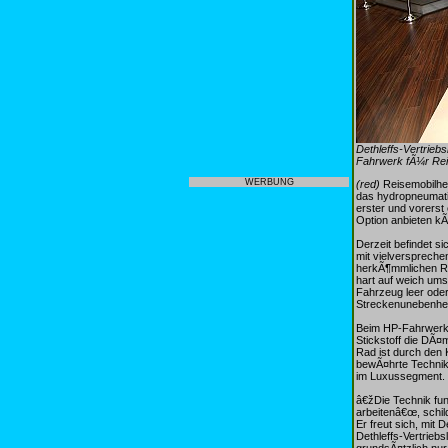
Dethleffs-Vertrieb
Fahrwerk fÃ¼r Reis
WERBUNG
(red)
Reisemobilher
das hydropneumati
erster und vorerst
Option anbieten k
Derzeit befindet s
mit vielverspreche
herkÃ¶mmlichen Rei
hart auf weich ums
Fahrzeug leer oder 
Streckenunebenhei
Beim HP-Fahrwerk 
Stickstoff die DÃ¤
Rad ist durch den 
bewÃ¤hrte Technik 
im Luxussegment.
â€žDie Technik fun
arbeitenâ€œ, schil
Er freut sich, mit
Dethleffs-Vertrieb
grundsÃ¤tzlich nur