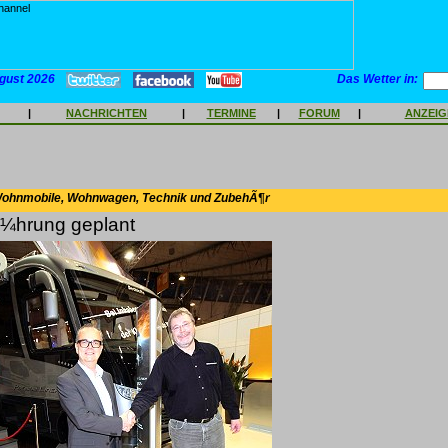
gust 2026
Das Wetter in:
|
NACHRICHTEN
|
TERMINE
|
FORUM
|
ANZEI
Wohnmobile, Wohnwagen, Technik und ZubehÃ¶r
Ã¼hrung geplant