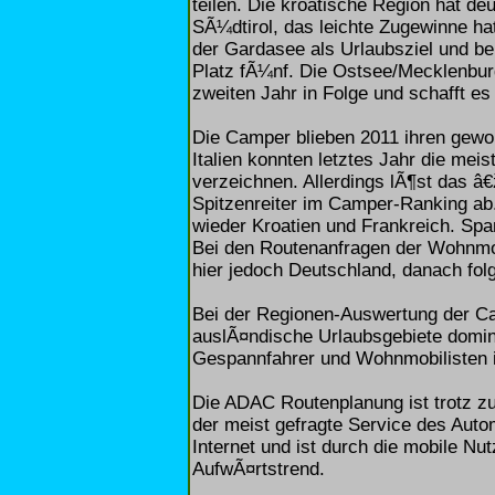
teilen. Die kroatische Region hat de
SÃ¼dtirol, das leichte Zugewinne hat
der Gardasee als Urlaubsziel und bele
Platz fÃ¼nf. Die Ostsee/Mecklenburg
zweiten Jahr in Folge und schafft es
Die Camper blieben 2011 ihren gewo
Italien konnten letztes Jahr die me
verzeichnen. Allerdings lÃ¶st das â
Spitzenreiter im Camper-Ranking ab.
wieder Kroatien und Frankreich. Span
Bei den Routenanfragen der Wohnmobi
hier jedoch Deutschland, danach folg
Bei der Regionen-Auswertung der Ca
auslÃ¤ndische Urlaubsgebiete domini
Gespannfahrer und Wohnmobilisten is
Die ADAC Routenplanung ist trotz 
der meist gefragte Service des Auto
Internet und ist durch die mobile N
AufwÃ¤rtstrend.