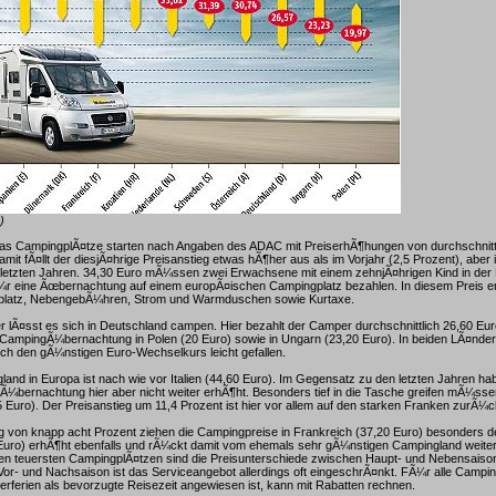
)
s CampingplÃ¤tze starten nach Angaben des ADAC mit PreiserhÃ¶hungen von durchschnittli
amit fÃ¤llt der diesjÃ¤hrige Preisanstieg etwas hÃ¶her aus als im Vorjahr (2,5 Prozent), abe
n letzten Jahren. 34,30 Euro mÃ¼ssen zwei Erwachsene mit einem zehnjÃ¤hrigen Kind in de
Ã¼r eine Ãœbernachtung auf einem europÃ¤ischen Campingplatz bezahlen. In diesem Preis en
platz, NebengebÃ¼hren, Strom und Warmduschen sowie Kurtaxe.
r lÃ¤sst es sich in Deutschland campen. Hier bezahlt der Camper durchschnittlich 26,60 Eu
 CampingÃ¼bernachtung in Polen (20 Euro) sowie in Ungarn (23,20 Euro). In beiden LÃ¤nder
ch den gÃ¼nstigen Euro-Wechselkurs leicht gefallen.
and in Europa ist nach wie vor Italien (44,60 Euro). Im Gegensatz zu den letzten Jahren ha
Ã¼bernachtung hier aber nicht weiter erhÃ¶ht. Besonders tief in die Tasche greifen mÃ¼ss
 Euro). Der Preisanstieg um 11,4 Prozent ist hier vor allem auf den starken Franken zurÃ
ng von knapp acht Prozent ziehen die Campingpreise in Frankreich (37,20 Euro) besonders de
uro) erhÃ¶ht ebenfalls und rÃ¼ckt damit vom ehemals sehr gÃ¼nstigen Campingland weiter 
f den teuersten CampingplÃ¤tzen sind die Preisunterschiede zwischen Haupt- und Nebensais
Vor- und Nachsaison ist das Serviceangebot allerdings oft eingeschrÃ¤nkt. FÃ¼r alle Camping
erferien als bevorzugte Reisezeit angewiesen ist, kann mit Rabatten rechnen.