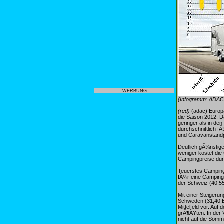
WERBUNG
(Infogramm: ADAC
(red)
(adac) Europa
die Saison 2012. D
geringer als in de
durchschnittlich f
und Caravanstand
Deutlich gÃ¼nstige
weniger kostet die
Campingpreise dur
Teuerstes Campingl
fÃ¼r eine Camping
der Schweiz (40,55
Mit einer Steigeru
Schweden (31,40 E
Mittelfeld vor. Au
grÃ¶ÃŸten. In der 
nicht auf die Somm