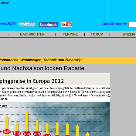
gust 2026
Das Wetter in:
|
NACHRICHTEN
|
TERMINE
|
FORUM
|
ANZEI
Wohnmobile, Wohnwagen, Technik und ZubehÃ¶r
- und Nachsaison locken Rabatte