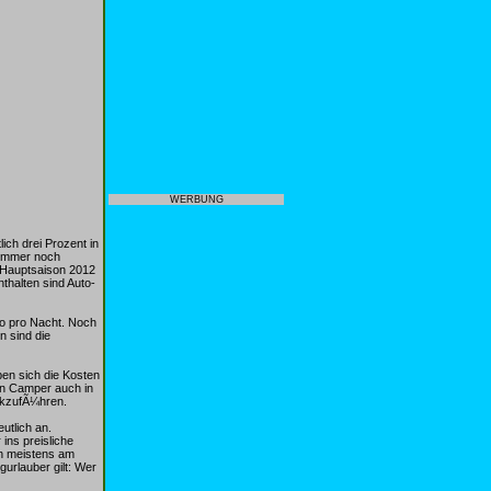
WERBUNG
ch drei Prozent in
r immer noch
r Hauptsaison 2012
thalten sind Auto-
ro pro Nacht. Noch
n sind die
ben sich die Kosten
en Camper auch in
¼ckzufÃ¼hren.
utlich an.
ins preisliche
on meistens am
urlauber gilt: Wer