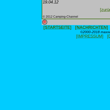
19.04.12
[zurü
© 2012 Camping-Channel
[STARTSEITE]
[NACHRICHTEN]
©2000-2018 maxxwe
[IMPRESSUM]
[