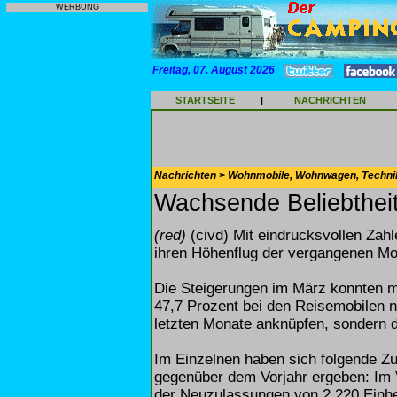
WERBUNG
Freitag, 07. August 2026
STARTSEITE
|
NACHRICHTEN
Nachrichten > Wohnmobile, Wohnwagen, Techni
Wachsende Beliebtheit
(red)
(civd) Mit eindrucksvollen Za
ihren Höhenflug der vergangenen Mon
Die Steigerungen im März konnten mi
47,7 Prozent bei den Reisemobilen n
letzten Monate anknüpfen, sondern d
Im Einzelnen haben sich folgende 
gegenüber dem Vorjahr ergeben: Im 
der Neuzulassungen von 2.220 Einheit