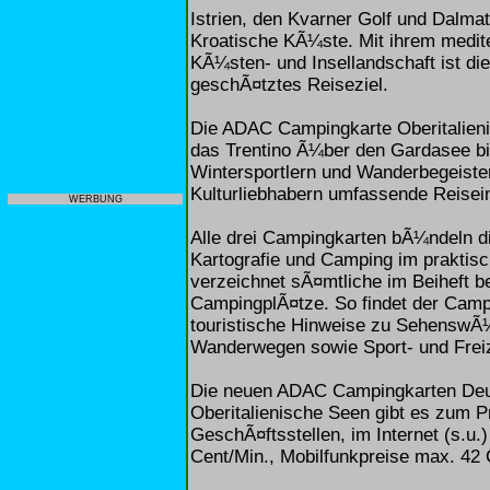
Istrien, den Kvarner Golf und Dalm
Kroatische KÃ¼ste. Mit ihrem medite
KÃ¼sten- und Insellandschaft ist d
geschÃ¤tztes Reiseziel.
Die ADAC Campingkarte Oberitalieni
das Trentino Ã¼ber den Gardasee bis
Wintersportlern und Wanderbegeiste
Kulturliebhabern umfassende Reisei
WERBUNG
Alle drei Campingkarten bÃ¼ndeln 
Kartografie und Camping im praktis
verzeichnet sÃ¤mtliche im Beiheft 
CampingplÃ¤tze. So findet der Campe
touristische Hinweise zu SehenswÃ¼
Wanderwegen sowie Sport- und Freiz
Die neuen ADAC Campingkarten Deu
Oberitalienische Seen gibt es zum 
GeschÃ¤ftsstellen, im Internet (s.u.
Cent/Min., Mobilfunkpreise max. 42 