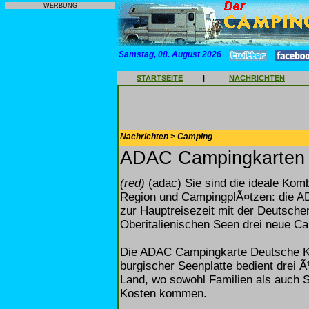
WERBUNG
Samstag, 08. August 2026
STARTSEITE
|
NACHRICHTEN
Nachrichten > Camping
ADAC Campingkarten
(red)
(adac) Sie sind die ideale Kom
Region und CampingplÃ¤tzen: die AD
zur Hauptreisezeit mit der Deutsch
Oberitalienischen Seen drei neue Ca
Die ADAC Campingkarte Deutsche K
burgischer Seenplatte bedient drei 
Land, wo sowohl Familien als auch Sp
Kosten kommen.