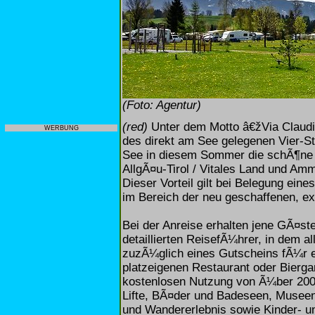
(Foto: Agentur)
(red)
Unter dem Motto â€žVia Claudi
WERBUNG
des direkt am See gelegenen Vier-S
See in diesem Sommer die schÃ¶ne W
AllgÃ¤u-Tirol / Vitales Land und Am
Dieser Vorteil gilt bei Belegung ei
im Bereich der neu geschaffenen, e
Bei der Anreise erhalten jene GÃ¤st
detaillierten ReisefÃ¼hrer, in dem a
zuzÃ¼glich eines Gutscheins fÃ¼r
platzeigenen Restaurant oder Bierga
kostenlosen Nutzung von Ã¼ber 200
Lifte, BÃ¤der und Badeseen, Museen u
und Wandererlebnis sowie Kinder- 