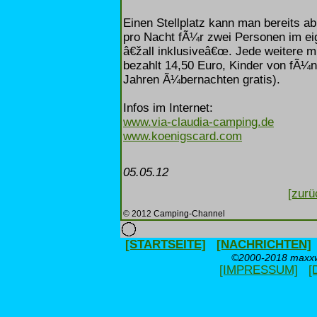
Einen Stellplatz kann man bereits 
pro Nacht fÃ¼r zwei Personen im ei
â€žall inklusiveâ€œ. Jede weitere 
bezahlt 14,50 Euro, Kinder von fÃ¼n
Jahren Ã¼bernachten gratis).
Infos im Internet:
www.via-claudia-camping.de
www.koenigscard.com
05.05.12
[zurü
© 2012 Camping-Channel
[STARTSEITE]
[NACHRICHTEN]
©2000-2018 maxxwe
[IMPRESSUM]
[