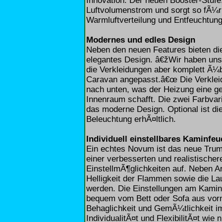
Innovation: Der neuen Booster-Stufe
Luftvolumenstrom und sorgt so fÃ¼r
Warmluftverteilung und Entfeuchtun
Modernes und edles Design
Neben den neuen Features bieten di
elegantes Design. â€žWir haben uns 
die Verkleidungen aber komplett Ã¼
Caravan angepasst.â€œ Die Verkleid
nach unten, was der Heizung eine ge
Innenraum schafft. Die zwei Farbvar
das moderne Design. Optional ist di
Beleuchtung erhÃ¤ltlich.
Individuell einstellbares Kaminfeu
Ein echtes Novum ist das neue Trum
einer verbesserten und realistischer
EinstellmÃ¶glichkeiten auf. Neben 
Helligkeit der Flammen sowie die L
werden. Die Einstellungen am Kamin
bequem vom Bett oder Sofa aus vor
Behaglichkeit und GemÃ¼tlichkeit i
IndividualitÃ¤t und FlexibilitÃ¤t wie