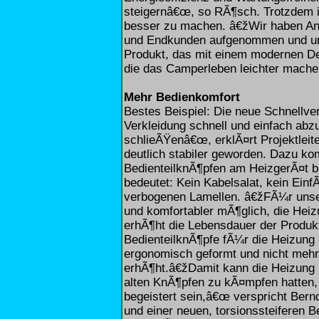
steigernâ€œ, so RÃ¶sch. Trotzdem i
besser zu machen. â€žWir haben A
und Endkunden aufgenommen und um
Produkt, das mit einem modernen De
die das Camperleben leichter mache
Mehr Bedienkomfort
Bestes Beispiel: Die neue Schnellver
Verkleidung schnell und einfach ab
schlieÃŸenâ€œ, erklÃ¤rt Projektleit
deutlich stabiler geworden. Dazu k
BedienteilknÃ¶pfen am HeizgerÃ¤t b
bedeutet: Kein Kabelsalat, kein Einf
verbogenen Lamellen. â€žFÃ¼r unser
und komfortabler mÃ¶glich, die Hei
erhÃ¶ht die Lebensdauer der Produk
BedienteilknÃ¶pfe fÃ¼r die Heizung 
ergonomisch geformt und nicht mehr 
erhÃ¶ht.â€žDamit kann die Heizung 
alten KnÃ¶pfen zu kÃ¤mpfen hatten
begeistert sein,â€œ verspricht Be
und einer neuen, torsionssteiferen B