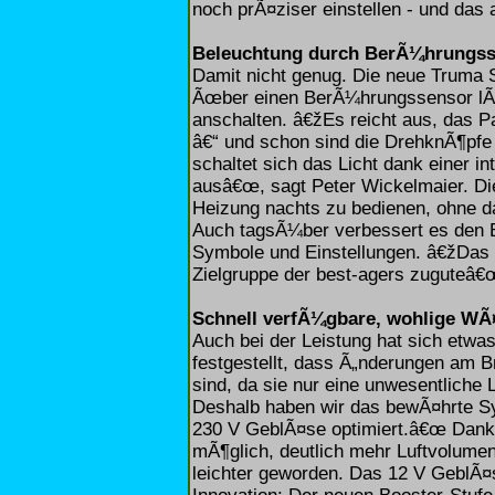
noch prÃ¤ziser einstellen - und das 
Beleuchtung durch BerÃ¼hrungs
Damit nicht genug. Die neue Truma S
Ãœber einen BerÃ¼hrungssensor lÃ¤
anschalten. â€žEs reicht aus, das 
â€“ und schon sind die DrehknÃ¶pfe
schaltet sich das Licht dank einer in
ausâ€œ, sagt Peter Wickelmaier. Die
Heizung nachts zu bedienen, ohne 
Auch tagsÃ¼ber verbessert es den B
Symbole und Einstellungen. â€žDas
Zielgruppe der best-agers zuguteâ
Schnell verfÃ¼gbare, wohlige W
Auch bei der Leistung hat sich etwa
festgestellt, dass Ã„nderungen am 
sind, da sie nur eine unwesentliche
Deshalb haben wir das bewÃ¤hrte Sy
230 V GeblÃ¤se optimiert.â€œ Dank i
mÃ¶glich, deutlich mehr Luftvolumen
leichter geworden. Das 12 V GeblÃ¤s