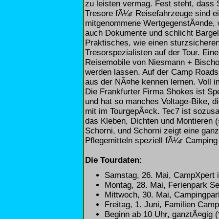
zu leisten vermag. Fest steht, das
Tresore fÃ¼r Reisefahrzeuge sind ei
mitgenommene WertgegenstÃ¤nde, w
auch Dokumente und schlicht Bargel
Praktisches, wie einen sturzsicher
Tresorspezialisten auf der Tour. Ei
Reisemobile von Niesmann + Bischo
werden lassen. Auf der Camp Road
aus der NÃ¤he kennen lernen. Voll im
Die Frankfurter Firma Shokes ist Sp
und hat so manches Voltage-Bike, d
mit im TourgepÃ¤ck. Tec7 ist sozus
das Kleben, Dichten und Montieren (s
Schorni, und Schorni zeigt eine ganz
Pflegemitteln speziell fÃ¼r Camping
Die Tourdaten:
Samstag, 26. Mai, CampXpert 
Montag, 28. Mai, Ferienpark S
Mittwoch, 30. Mai, Campingpa
Freitag, 1. Juni, Familien Ca
Beginn ab 10 Uhr, ganztÃ¤gig (