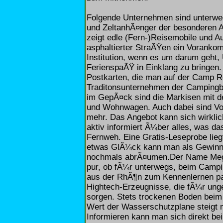
Folgende Unternehmen sind unterwe
und ZeltanhÃ¤nger der besonderen Ar
zeigt edle (Fern-)Reisemobile und Au
asphaltierter StraÃŸen ein Vorankom
Institution, wenn es um darum geht,
FerienspaÃŸ in Einklang zu bringen. 
Postkarten, die man auf der Camp R
Traditonsunternehmen der Campingbr
im GepÃ¤ck sind die Markisen mit 
und Wohnwagen. Auch dabei sind Vor
mehr. Das Angebot kann sich wirklich
aktiv informiert Ã¼ber alles, was d
Fernweh. Eine Gratis-Leseprobe liegt
etwas GlÃ¼ck kann man als Gewinne
nochmals abrÃ¤umen.Der Name Megas
pur, ob fÃ¼r unterwegs, beim Camp
aus der RhÃ¶n zum Kennenlernen par
Hightech-Erzeugnisse, die fÃ¼r ung
sorgen. Stets trockenen Boden beim
Wert der Wasserschutzplane steigt m
Informieren kann man sich direkt be