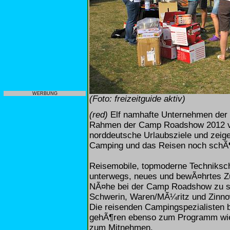
WERBUNG
(Foto: freizeitguide aktiv)
(red)
Elf namhafte Unternehmen der 
Rahmen der Camp Roadshow 2012 vom
norddeutsche Urlaubsziele und zeige
Camping und das Reisen noch schÃ
Reisemobile, topmoderne Techniksc
unterwegs, neues und bewÃ¤hrtes Z
NÃ¤he bei der Camp Roadshow zu se
Schwerin, Waren/MÃ¼ritz und Zinnow
Die reisenden Campingspezialisten 
gehÃ¶ren ebenso zum Programm wie 
zum Mitnehmen.