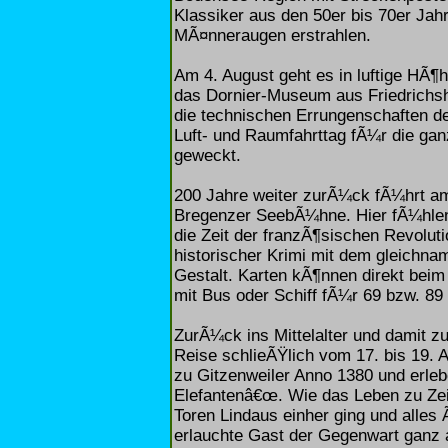
Klassiker aus den 50er bis 70er Jah
MÃ¤nneraugen erstrahlen.
Am 4. August geht es in luftige HÃ¶
das Dornier-Museum aus Friedrichsh
die technischen Errungenschaften de
Luft- und Raumfahrttag fÃ¼r die gan
geweckt.
200 Jahre weiter zurÃ¼ck fÃ¼hrt am
Bregenzer SeebÃ¼hne. Hier fÃ¼hle
die Zeit der franzÃ¶sischen Revolut
historischer Krimi mit dem gleichna
Gestalt. Karten kÃ¶nnen direkt bei
mit Bus oder Schiff fÃ¼r 69 bzw. 89
ZurÃ¼ck ins Mittelalter und damit z
Reise schlieÃŸlich vom 17. bis 19.
zu Gitzenweiler Anno 1380 und erlebe
Elefantenâ€œ. Wie das Leben zu Zeit
Toren Lindaus einher ging und alle
erlauchte Gast der Gegenwart ganz ak