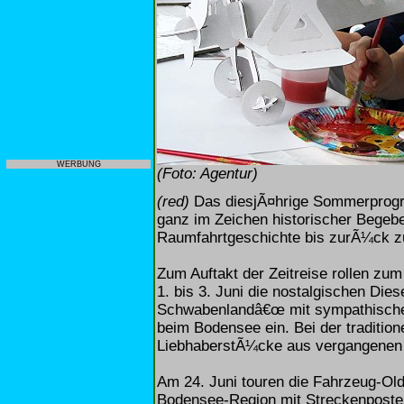
WERBUNG
(Foto: Agentur)
(red)
Das diesjÃ¤hrige Sommerprogr
ganz im Zeichen historischer Begebe
Raumfahrtgeschichte bis zurÃ¼ck zu 
Zum Auftakt der Zeitreise rollen zu
1. bis 3. Juni die nostalgischen Di
Schwabenlandâ€œ mit sympathische
beim Bodensee ein. Bei der traditio
LiebhaberstÃ¼cke aus vergangenen
Am 24. Juni touren die Fahrzeug-Old
Bodensee-Region mit Streckenposte