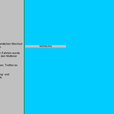
hentlichen Wechsel
WERBUNG
n.
en Fahrten wurde
 den Wulfener
n. Treffen ist
ing- und
k.