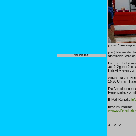
(Foto: Camping- u
(red)
Neben den bel
WERBUNG
stattfinden, wird e
Die erste Fahrt am
auf â€žhoherâ€œ S
Hals-GÃ¤sten zur V
Abfahrt ist von Bu
15.20 Uhr am Hafen
Die Anmeldung ist 
Ferienparks vormit
E-Mail-Kontakt:
in
Infos im Internet:
www.wulfenerhals.
31.05.12