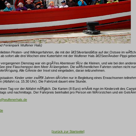
nd Ferienpark Wulfener Hals)
iebten Piraten- und Wikingerfahrten, die mit der â€žSilverlandâ€œ auf der Ostsee im wÃ¶c
s ab sofort alle drei Wochen eine Kutterfahrt mit der Wulfener Hals â€žSeerÃ¤uber-Pippi gebe
 vergangenen Dienstag war ein groÃŸes Abenteuer fÃ¼r die Kleinen, und wie bei den ander
ee eine Flaschenpost dem Meer Ã¼bergeben. Die wÃ¶chentlichen Fahrten stehen nicht nur
erfÃ¼gung. Alle GÃ¤ste der Insel sind eingeladen, daran teilzunehmen.
rgstaaken. Kinder unter zwÃ¶lf Jahren dÃ¼rfen nur in Begleitung eines Erwachsenen teilnehme
 (Abfahrt ca. 15.30 Uhr). Die Fahrtzeit dauert eine Stunde.
einen Tag vor der Abfahrt mÃ¶glich. Die Karten (8 Euro) erhÃ¤lt man im Kinderzelt des Camp
tags und nachmittags. Der Fahrpreis beinhaltet pro Person ein WÃ¼rstchen und ein GetrÃ¤n
fo@wulfenerhals.de
de
[zurück zur Startseite]