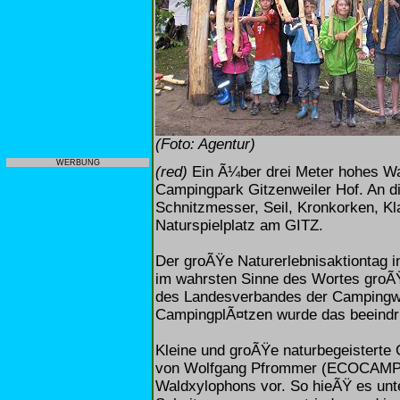
(Foto: Agentur)
WERBUNG
(red)
Ein Ã¼ber drei Meter hohes Wal
Campingpark Gitzenweiler Hof. An d
Schnitzmesser, Seil, Kronkorken, 
Naturspielplatz am GITZ.
Der groÃŸe Naturerlebnisaktiontag
im wahrsten Sinne des Wortes groÃ
des Landesverbandes der Campingwir
CampingplÃ¤tzen wurde das beeindr
Kleine und groÃŸe naturbegeisterte 
von Wolfgang Pfrommer (ECOCAMPING
Waldxylophons vor. So hieÃŸ es unte