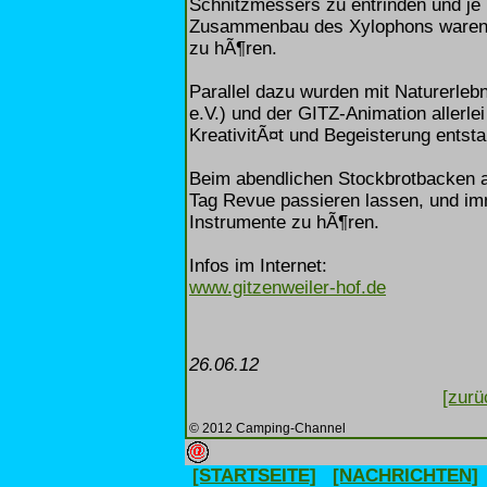
Schnitzmessers zu entrinden und je 
Zusammenbau des Xylophons waren s
zu hÃ¶ren.
Parallel dazu wurden mit Naturerl
e.V.) und der GITZ-Animation allerlei
KreativitÃ¤t und Begeisterung entst
Beim abendlichen Stockbrotbacken a
Tag Revue passieren lassen, und im
Instrumente zu hÃ¶ren.
Infos im Internet:
www.gitzenweiler-hof.de
26.06.12
[zurü
© 2012 Camping-Channel
[STARTSEITE]
[NACHRICHTEN]