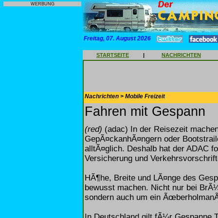
WERBUNG
Freitag, 07. August 2026
STARTSEITE
|
NACHRICHTEN
Nachrichten > Mobile Freizeit
Fahren mit Gespann
(red)
(adac) In der Reisezeit machen
GepÃ¤ckanhÃ¤ngern oder Bootstraile
alltÃ¤glich. Deshalb hat der ADAC f
Versicherung und Verkehrsvorschrif
HÃ¶he, Breite und LÃ¤nge des Gespa
bewusst machen. Nicht nur bei BrÃ¼
sondern auch um ein ÃœberholmanÃ¶
In Deutschland gilt fÃ¼r Gespanne 