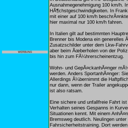
Ausnahmegenehmigung 100 km/h. Im 
HÃ¶chstgeschwindigkeiten. In Frank
mit einer auf 100 km/h beschrÃ¤nkt
hier maximal nur 100 km/h fahren.
In Italien gilt auf bestimmten Haupt
Brenner bis Modena ein generelles 
Zusatzschilder unter dem Lkw-Fahrv
aber beim Ãœberholen von der Poliz
WERBUNG
bis hin zum FÃ¼hrerscheinentzug.
Wohn- und GepÃ¤ckanhÃ¤nger mÃ¼sse
werden. Anders SportanhÃ¤nger: Sie s
Allerdings Ã¼bernimmt die Haftpfli
nur dann, wenn der Trailer angekuppe
ist also ratsam.
Eine sichere und unfallfreie Fahrt i
Verhalten seines Gespanns in Kurve
Situationen kennt. Mit einem AnhÃ¤n
Bremsweg deutlich. Neulingen unter
Fahrsicherheitstraining. Dort werde