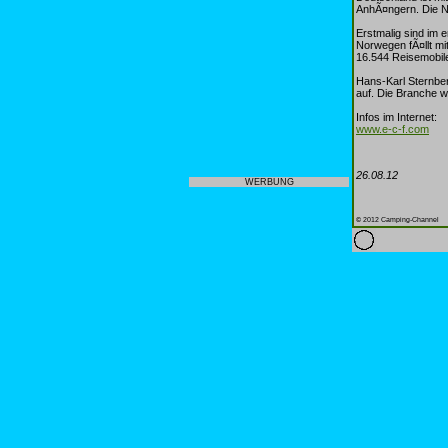
AnhÃ¤ngern. Die Ni
Erstmalig sind im 
Norwegen fÃ¤llt mi
16.544 Reisemobile
Hans-Karl Sternbe
auf. Die Branche 
Infos im Internet:
www.e-c-f.com
26.08.12
WERBUNG
© 2012 Camping-Channel