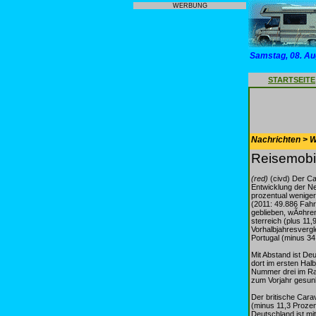
WERBUNG
Samstag, 08. Au
STARTSEITE
Nachrichten > 
Reisemobi
(red)
(civd) Der Ca
Entwicklung der Ne
prozentual wenige
(2011: 49.886 Fahr
geblieben, wÃ¤hren
sterreich (plus 11
Vorhalbjahresvergl
Portugal (minus 34
Mit Abstand ist D
dort im ersten Hal
Nummer drei im Ran
zum Vorjahr gesun
Der britische Cara
(minus 11,3 Prozen
Deutschland ist mi