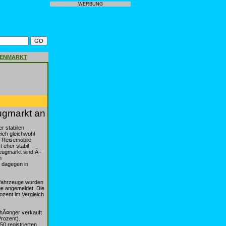
WERBUNG
GENMARKT
ugmarkt an
r stabilen
ich gleichwohl
8 Reisemobile
 eher stabil
zeugmarkt sind Ã–
m
n dagegen in
tfahrzeuge wurden
ge angemeldet. Die
ozent im Vergleich
nhÃ¤nger verkauft
rozent).
0 registrierten