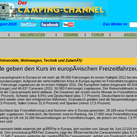
gust 2026
Das Wetter in:
|
NACHRICHTEN
|
TERMINE
|
FORUM
|
ANZEI
Wohnmobile, Wohnwagen, Technik und ZubehÃ¶r
le geben den Kurs im europÃ¤ischen Freizeitfahrze
ravaningmarkt in Europa ist mit mehr als 95.000 Fahrzeugen im ersten Halbjahr 2012 bei eine
uzulassungen. Aufgrund der wirtschaftlichen Krise in Europa wurden im Freizeitfahrzeugbere
r Fahrzeuge zugelassen als im ersten Halbjahr 2011. Die EuropÃ¤er haben insgesamt 49.81
zeuge) und 46.637 Caravans (2011: 50.993 Fahrzeuge) zugelassen. Der Reisemobilmarkt ist
d der Caravanmarkt leicht abflaute. Die Gewinner der ersten sechs Monate im Freizeitfahr
,9 Prozent), Schweiz (plus 9,5%) und Deutschland (plus 7,7 Prozent). Deutschland ist damit i
eich wieder unter den erfolgreichen MÃ¤rkten. Dramatisch gefallen sind die Neuanmeldunge
,5 Prozent), Italien (minus 31,6 Prozent) und Spanien (minus 17,5 Prozent).
eutschland das Freizeitfahrzeug-Land Nummer eins in Europa geworden: 28.189 neue Freizei
bjahr zugelassen. Frankreich, die Nummer zwei im Ranking, hat 17.800 neue Freizeitfahrzeu
king ist UK mit 16.266 Neuanmeldungen an Freizeitfahrzeugen, die jedoch um minus 7,9 Pr
ken sind.
vanmarkt bleibt weiterhin der grÃ¶ÃŸte in Europa, dort wurden von Januar bis Juni 12.016 A
t). Den prozentual grÃ¶ÃŸten Zuwachs zeigt der Ã¶sterreichische Caravanmarkt (plus 8,2 P
t 11.645 Caravans weiterhin der zweitgrÃ¶ÃŸte Caravanmarkt, gefolgt von Frankreich mit 5.55