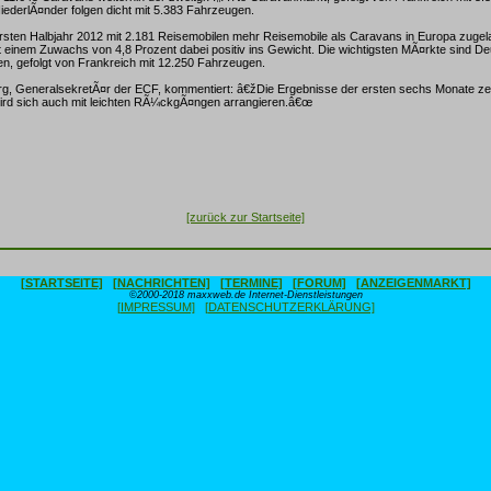
ederlÃ¤nder folgen dicht mit 5.383 Fahrzeugen.
ersten Halbjahr 2012 mit 2.181 Reisemobilen mehr Reisemobile als Caravans in Europa zuge
t einem Zuwachs von 4,8 Prozent dabei positiv ins Gewicht. Die wichtigsten MÃ¤rkte sind De
n, gefolgt von Frankreich mit 12.250 Fahrzeugen.
rg, GeneralsekretÃ¤r der ECF, kommentiert: â€žDie Ergebnisse der ersten sechs Monate ze
wird sich auch mit leichten RÃ¼ckgÃ¤ngen arrangieren.â€œ
[zurück zur Startseite]
[STARTSEITE]
[NACHRICHTEN]
[TERMINE]
[FORUM]
[ANZEIGENMARKT]
©2000-2018 maxxweb.de Internet-Dienstleistungen
[IMPRESSUM]
[DATENSCHUTZERKLÄRUNG]