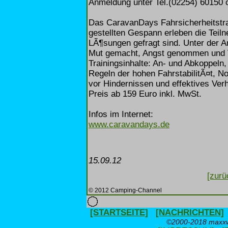
Anmeldung unter Tel.(02254) 60150 od
Das CaravanDays Fahrsicherheitstra
gestellten Gespann erleben die Tei
LÃ¶sungen gefragt sind. Unter der An
Mut gemacht, Angst genommen und V
Trainingsinhalte: An- und Abkoppeln
Regeln der hohen FahrstabilitÃ¤t, 
vor Hindernissen und effektives Ver
Preis ab 159 Euro inkl. MwSt.
Infos im Internet:
www.caravandays.de
15.09.12
[zurü
© 2012 Camping-Channel
[STARTSEITE]
[NACHRICHTEN]
©2000-2018 maxxwe