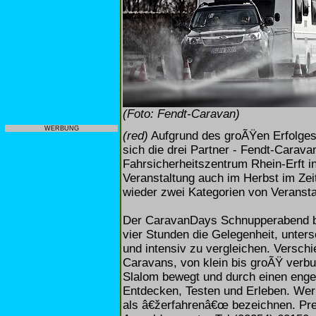
(Foto: Fendt-Caravan)
WERBUNG
(red)
Aufgrund des groÃŸen Erfolge
sich die drei Partner - Fendt-Carav
Fahrsicherheitszentrum Rhein-Erft i
Veranstaltung auch im Herbst im Zei
wieder zwei Kategorien von Veranst
Der CaravanDays Schnupperabend bi
vier Stunden die Gelegenheit, unter
und intensiv zu vergleichen. Versc
Caravans, von klein bis groÃŸ verb
Slalom bewegt und durch einen enge
Entdecken, Testen und Erleben. Wer 
als â€žerfahrenâ€œ bezeichnen. Prei