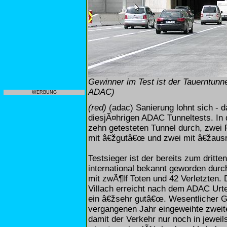
Gewinner im Test ist der Tauerntunne
ADAC)
WERBUNG
(red)
(adac) Sanierung lohnt sich - 
diesjÃ¤hrigen ADAC Tunneltests. In d
zehn getesteten Tunnel durch, zwei
mit â€žgutâ€œ und zwei mit â€žaus
Testsieger ist der bereits zum dritte
international bekannt geworden dur
mit zwÃ¶lf Toten und 42 Verletzten.
Villach erreicht nach dem ADAC Urte
ein â€žsehr gutâ€œ. Wesentlicher G
vergangenen Jahr eingeweihte zweit
damit der Verkehr nur noch in jewei