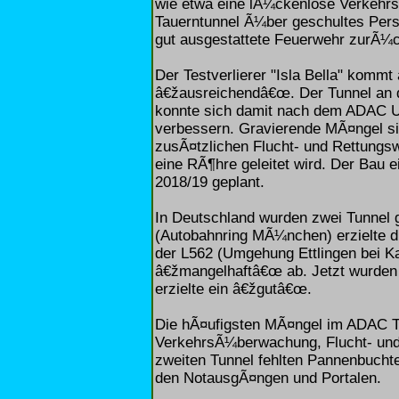
wie etwa eine lÃ¼ckenlose Verkeh
Tauerntunnel Ã¼ber geschultes Person
gut ausgestattete Feuerwehr zurÃ¼c
Der Testverlierer "Isla Bella" kommt
â€žausreichendâ€œ. Der Tunnel an d
konnte sich damit nach dem ADAC U
verbessern. Gravierende MÃ¤ngel si
zusÃ¤tzlichen Flucht- und Rettungsw
eine RÃ¶hre geleitet wird. Der Bau e
2018/19 geplant.
In Deutschland wurden zwei Tunnel g
(Autobahnring MÃ¼nchen) erzielte d
der L562 (Umgehung Ettlingen bei Ka
â€žmangelhaftâ€œ ab. Jetzt wurden 
erzielte ein â€žgutâ€œ.
Die hÃ¤ufigsten MÃ¤ngel im ADAC Te
VerkehrsÃ¼berwachung, Flucht- und
zweiten Tunnel fehlten Pannenbuchte
den NotausgÃ¤ngen und Portalen.