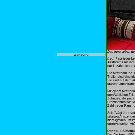
Das Innenleben de
WERBUNG
(red)
Fast jeder ke
Airstreams mit ihre
nur in zahlreichen
Die Airstream Inc. 
Trailer sind eine
Sie sind auf dem a
stabiler, amerikan
Mit einem Airstrea
gemÃ¼tlichen Trip.
Zuhause, die priva
Prominenten wie M
Zahl treuer Fans, d
Seit fÃ¼nf Jahr ve
silbrig-glÃ¤nzende
nicht einfach um 
europÃ¤ischen Anf
Der neue Airstre
Der Airstream 604 