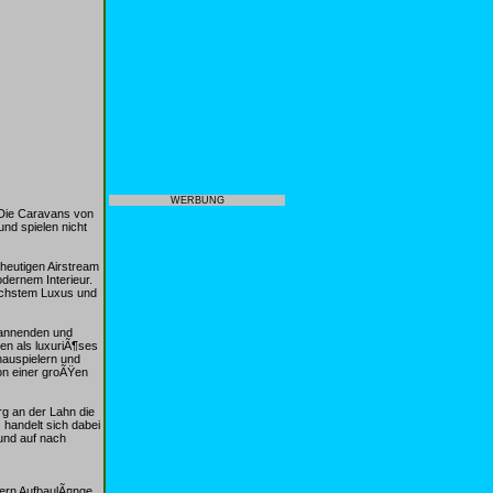
WERBUNG
 Die Caravans von
und spielen nicht
 heutigen Airstream
dernem Interieur.
Ã¶chstem Luxus und
pannenden und
en als luxuriÃ¶ses
hauspielern und
on einer groÃŸen
rg an der Lahn die
 handelt sich dabei
und auf nach
tern AufbaulÃ¤nge