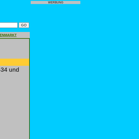
WERBUNG
GENMARKT
534 und