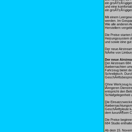
ein groÃŸzÃ¼giges
und eine komfortab
ein groÃŸzÃ¼giges
Mit einem Leergew
werden. Im Gespan
Wie alle anderen A
Herstellern vergebl
Die Preise starten
Heizungssystem de
und sowie eine gu
Der neue Airstrea
NÃ¤he von Limburg
Der neue Airstre
Der Airstream 684 
Ãœbernachten umge
Fahrzeug bietet d
Schreibtisch. Dur
GeschÃ¤ftsbespre
Ohne Werkzeug kan
lÃ¤ngeren Dienstr
entspricht den Bet
Schlafgelegenheit
Die Einsatzzwecke 
ÃœbernachtungsmÃ¶
GeschÃ¤ftsleute k
dem luxuriÃ¶sen Ca
Die Preise beginne
684 Studio enthalt
Ab dem 15. Novemb