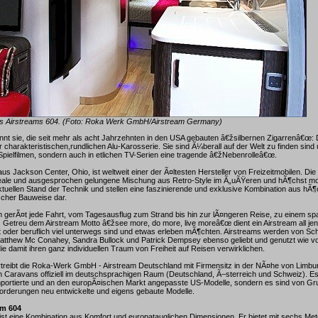
s Airstreams 604. (Foto: Roka Werk GmbH/Airstream Germany)
nnt sie, die seit mehr als acht Jahrzehnten in den USA gebauten â€žsilbernen Zigarrenâ€œ:
r charakteristischen,rundlichen Alu-Karosserie. Sie sind Ã¼berall auf der Welt zu finden sind 
 Spielfilmen, sondern auch in etlichen TV-Serien eine tragende â€žNebenrolleâ€œ.
aus Jackson Center, Ohio, ist weltweit einer der Ã¤ltesten Hersteller von Freizeitmobilen. Die
 ideale und ausgesprochen gelungene Mischung aus Retro-Style im Ã„uÃŸeren und hÃ¶chst mo
ktuellen Stand der Technik und stellen eine faszinierende und exklusive Kombination aus h
ischer Bauweise dar.
m gerÃ¤t jede Fahrt, vom Tagesausflug zum Strand bis hin zur lÃ¤ngeren Reise, zu einem s
 Getreu dem Airstream Motto â€žsee more, do more, live moreâ€œ dient ein Airstream all jen
t oder beruflich viel unterwegs sind und etwas erleben mÃ¶chten. Airstreams werden von Sc
atthew Mc Conahey, Sandra Bullock und Patrick Dempsey ebenso geliebt und genutzt wie v
ie damit ihren ganz individuellen Traum von Freiheit auf Reisen verwirklichen.
rtreibt die Roka-Werk GmbH - Airstream Deutschland mit Firmensitz in der NÃ¤he von Limbu
n Caravans offiziell im deutschsprachigen Raum (Deutschland, Ã–sterreich und Schweiz). Es
importierte und an den europÃ¤ischen Markt angepasste US-Modelle, sondern es sind von Gr
orderungen neu entwickelte und eigens gebaute Modelle.
am 604
ist eine Kombination aus Komfort und europatauglichen Dimensionen. Er bietet mit sechs Me