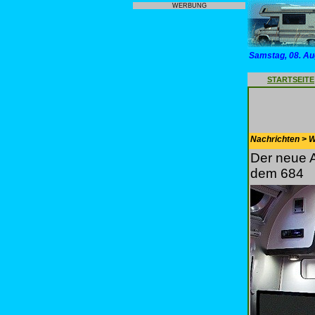
WERBUNG
Samstag, 08. Au
STARTSEITE
Nachrichten > 
Der neue 
dem 684