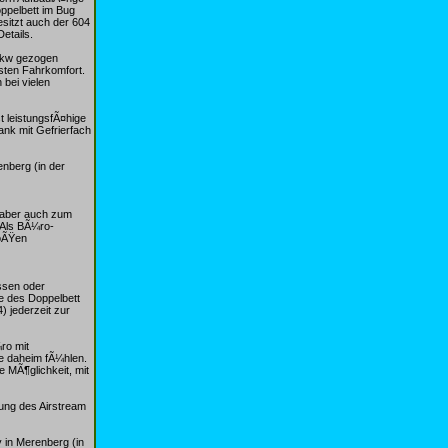
ppelbett im Bug
sitzt auch der 604
etails.
 Pkw gezogen
sten Fahrkomfort.
 bei vielen
 leistungsfÃ¤hige
nk mit Gefrierfach
nberg (in der
n aber auch zum
 Als BÃ¼ro-
roÃŸen
ssen oder
e des Doppelbett
) jederzeit zur
ro mit
e daheim fÃ¼hlen.
MÃ¶glichkeit, mit
tung des Airstream
 in Merenberg (in