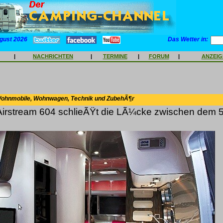
gust 2026
Das Wetter in:
|
NACHRICHTEN
|
TERMINE
|
FORUM
|
ANZEI
Wohnmobile, Wohnwagen, Technik und ZubehÃ¶r
Airstream 604 schlieÃŸt die LÃ¼cke zwischen dem 