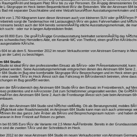
 RaumgefÃ¼hl und bequem Platz fÃ¼r bis zu vier Personen. Ein Ã¼ppig dimensioniertes Do
le L-Sitzgruppe im Heck bieten Bequemlichkeit fÃ¼r die Reisenden. Wie der Airstream 684 be
 Bad mit separater Duschkabine und eine Vielzahl luxuriÃ¶ser Ausstattungsmerkmalen und D
icht von 1.750 Kilogramm kann dieser Airstream auch von kleineren SUV oder grÃ¶ÃŸeren
nbetrieb sorgt die Tandemachse mit Lastausgleich fÃ¼r ein gutes Fahrverhalten und hÃ¶ch
irstreams besitzt auch der 604 bereits serienmÃ¤ÃŸig etliche Ausstattungsmerkmale, die man
ich sucht - oder nur in langen Aufpreislisten findet.
 bei 69.800 Euro. Die groÃŸzÃ¼gige Grundausstattung beinhaltet serienmÃ¤ÃŸig das hÃ¶chst
s schwedischen Herstellers Alde, ein Keramik-WC von Thetford, einen groÃŸen KÃ¼hlschra
t ausgestattete KÃ¼che.
m 604 ist ab dem 5. November 2012 im neuen Verkaufscenter von Airstream Germany in Mere
 an der Lahn) zu besichtigen.
am 684 Studio
Studio ist ideal fÃ¼r den professionellen Einsatz als BÃ¼ro- oder PrÃ¤sentationsmobil, kan
baut werden. Seine Ausstattungsmerkmale entsprechen denen des Airstream 684 Serie 2.
er 684 Studio im Bug eine komfortable Sitzgruppe fÃ¼r Besprechungen und im Heck einen g
ch eine zweite TÃ¼r im Heck lÃ¤sst sich das Fahrzeug im BÃ¼robereich betreten, ohne dass
chungen im Bug gestÃ¶rt werden.
n der BÃ¼robereich des Airstream 684 Studio fÃ¼r den Einsatz im Freizeitbereich, auf Me
eisen problemlos und in kÃ¼rzester Zeit zum Schlafzimmer umgestaltet werden. Die GrÃ¶ÃŸ
tmaÃŸen des Airstream 684 Serie 2. Auch die Frontlounge lÃ¤sst sich (wie beim Airstream 684
 umbauen.
fÃ¼r den Airstream 684 Studio sind hÃ¶chst vielfÃ¤ltig. Ob als Beratungsmobil, mobiles BÃ¼
glichkeit oder Roadshowmobil, im Airstream 684 Studio kann man sich auch unterwegs wi
Ã¶nnen ihn das ganze Jahr Ã¼ber als BÃ¼ro und Besprechungsraum nutzen - und haben die 
ravan in ihrer Freizeit auf Reisen zu gehen.
n bei 83.585 Euro fÃ¼r die Variante mit 2,5 Meter AuÃŸenbreite. Bereits in der Grundausstat
en sind die zweiten TÃ¼r und der Schreibtisch im Heck.
er 2012 ist der neue Airstream 684 Studio im neuen Verkaufscenter von Airstream Germany