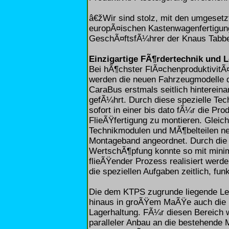
â€žWir sind stolz, mit den umgese
europÃ¤ischen Kastenwagenfertigung
GeschÃ¤ftsfÃ¼hrer der Knaus Tabber
Einzigartige FÃ¶rdertechnik und 
Bei hÃ¶chster FlÃ¤chenproduktivitÃ¤
werden die neuen Fahrzeugmodelle 
CaraBus erstmals seitlich hinterein
gefÃ¼hrt. Durch diese spezielle Tec
sofort in einer bis dato fÃ¼r die Pr
FlieÃŸfertigung zu montieren. Gleic
Technikmodulen und MÃ¶belteilen ne
Montageband angeordnet. Durch die s
WertschÃ¶pfung konnte so mit minim
flieÃŸender Prozess realisiert werden
die speziellen Aufgaben zeitlich, fu
Die dem KTPS zugrunde liegende Lea
hinaus in groÃŸem MaÃŸe auch die 
Lagerhaltung. FÃ¼r diesen Bereich 
paralleler Anbau an die bestehende Mo