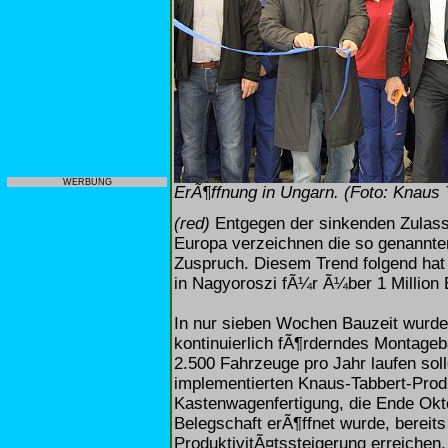
WERBUNG
ErÃ¶ffnung in Ungarn. (Foto: Knaus
(red)
Entgegen der sinkenden Zulass
Europa verzeichnen die so genannt
Zuspruch. Diesem Trend folgend hat
in Nagyoroszi fÃ¼r Ã¼ber 1 Million 
In nur sieben Wochen Bauzeit wurde e
kontinuierlich fÃ¶rderndes Montageb
2.500 Fahrzeuge pro Jahr laufen sol
implementierten Knaus-Tabbert-Prod
Kastenwagenfertigung, die Ende Okto
Belegschaft erÃ¶ffnet wurde, bereits
ProduktivitÃ¤tssteigerung erreichen.