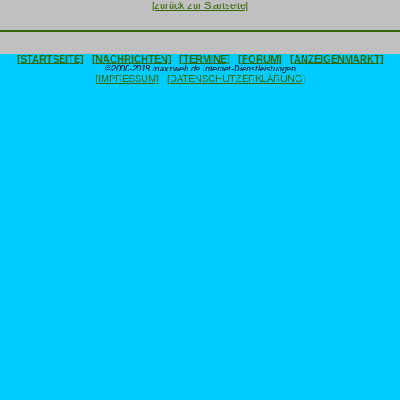
[zurück zur Startseite]
[STARTSEITE]
[NACHRICHTEN]
[TERMINE]
[FORUM]
[ANZEIGENMARKT]
©2000-2018 maxxweb.de Internet-Dienstleistungen
[IMPRESSUM]
[DATENSCHUTZERKLÄRUNG]