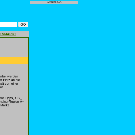
WERBUNG
GENMARKT
erbei werden
r Platz an die
alt von einer
uf
lle Tipps, z.B.
mping-Region Ã–
 Markt.