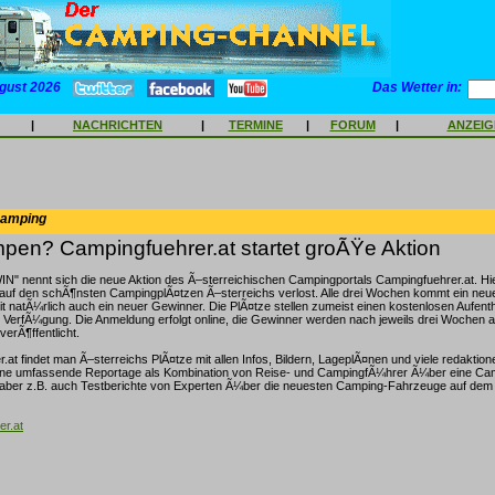
gust 2026
Das Wetter in:
|
NACHRICHTEN
|
TERMINE
|
FORUM
|
ANZEI
Camping
pen? Campingfuehrer.at startet groÃŸe Aktion
 nennt sich die neue Aktion des Ã–sterreichischen Campingportals Campingfuehrer.at. Hi
 auf den schÃ¶nsten CampingplÃ¤tzen Ã–sterreichs verlost. Alle drei Wochen kommt ein neue
t natÃ¼rlich auch ein neuer Gewinner. Die PlÃ¤tze stellen zumeist einen kostenlosen Aufenth
VerfÃ¼gung. Die Anmeldung erfolgt online, die Gewinner werden nach jeweils drei Wochen a
erÃ¶ffentlicht.
at findet man Ã–sterreichs PlÃ¤tze mit allen Infos, Bildern, LageplÃ¤nen und viele redaktione
ine umfassende Reportage als Kombination von Reise- und CampingfÃ¼hrer Ã¼ber eine Ca
t aber z.B. auch Testberichte von Experten Ã¼ber die neuesten Camping-Fahrzeuge auf dem
r.at