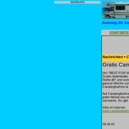
WERBUNG
Samstag, 08. Au
STARTSEITE
Nachrichten > 
Gratis Cam
(hr)
"BEST-FOR-WIN"
Gratis-Aufenthalte
Reihe â€“ und somi
ganzen Woche zur 
Campingfuehrer.at v
Auf Campingfuehrer.
jeden Monat neu e
sterreichs. Es gib
Infos im Internet:
www.campingfuehre
09.06.02