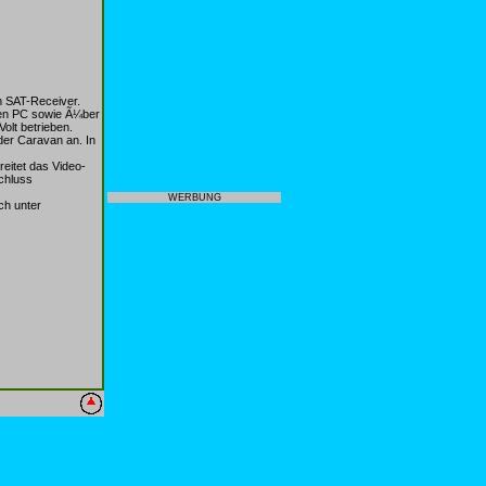
m SAT-Receiver.
en PC sowie Ã¼ber
olt betrieben.
der Caravan an. In
eitet das Video-
chluss
WERBUNG
ch unter