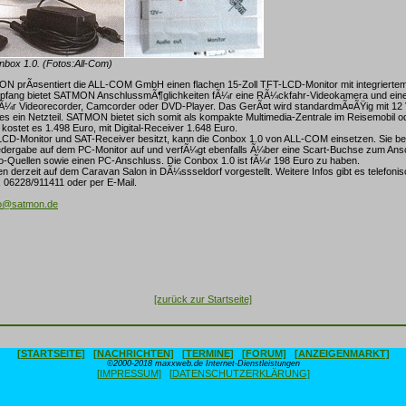
nbox 1.0. (Fotos:All-Com)
 prÃ¤sentiert die ALL-COM GmbH einen flachen 15-Zoll TFT-LCD-Monitor mit integrierte
fang bietet SATMON AnschlussmÃ¶glichkeiten fÃ¼r eine RÃ¼ckfahr-Videokamera und ein
fÃ¼r Videorecorder, Camcorder oder DVD-Player. Das GerÃ¤t wird standardmÃ¤ÃŸig mit 12 V
 es ein Netzteil. SATMON bietet sich somit als kompakte Multimedia-Zentrale im Reisemobil o
 kostet es 1.498 Euro, mit Digital-Receiver 1.648 Euro.
LCD-Monitor und SAT-Receiver besitzt, kann die Conbox 1.0 von ALL-COM einsetzen. Sie ber
iedergabe auf dem PC-Monitor auf und verfÃ¼gt ebenfalls Ã¼ber eine Scart-Buchse zum Ans
o-Quellen sowie einen PC-Anschluss. Die Conbox 1.0 ist fÃ¼r 198 Euro zu haben.
 derzeit auf dem Caravan Salon in DÃ¼ssseldorf vorgestellt. Weitere Infos gibt es telefonis
 06228/911411 oder per E-Mail.
fo@satmon.de
[zurück zur Startseite]
[STARTSEITE]
[NACHRICHTEN]
[TERMINE]
[FORUM]
[ANZEIGENMARKT]
©2000-2018 maxxweb.de Internet-Dienstleistungen
[IMPRESSUM]
[DATENSCHUTZERKLÄRUNG]