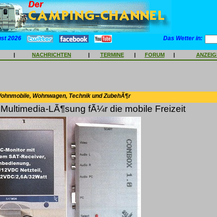
ust 2026
Das Wetter in:
|
NACHRICHTEN
|
TERMINE
|
FORUM
|
ANZEI
Wohnmobile, Wohnwagen, Technik und ZubehÃ¶r
ultimedia-LÃ¶sung fÃ¼r die mobile Freizeit