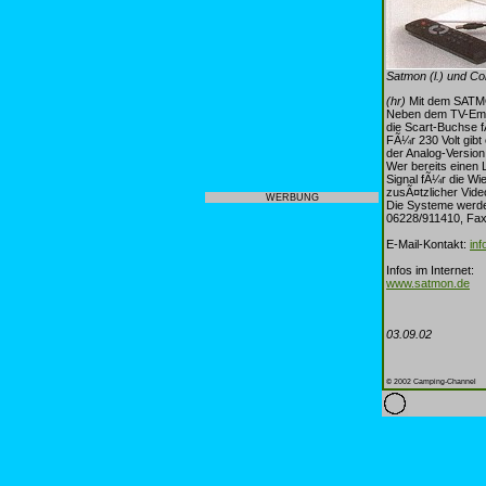
Satmon (l.) und Co
(hr)
Mit dem SATMON
Neben dem TV-Emp
die Scart-Buchse 
FÃ¼r 230 Volt gibt
der Analog-Version
Wer bereits einen 
Signal fÃ¼r die W
zusÃ¤tzlicher Vide
WERBUNG
Die Systeme werden
06228/911410, Fax
E-Mail-Kontakt:
in
Infos im Internet:
www.satmon.de
03.09.02
© 2002 Camping-Channel